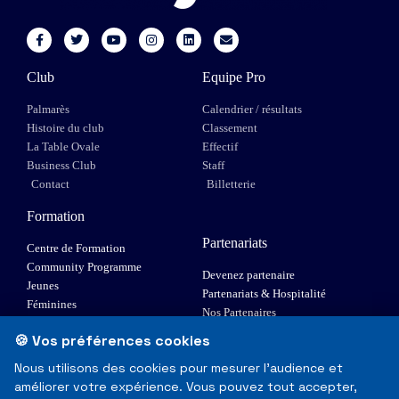
Club
Equipe Pro
Palmarès
Calendrier / résultats
Histoire du club
Classement
La Table Ovale
Effectif
Business Club
Staff
Contact
Billetterie
Formation
Partenariats
Centre de Formation
Community Programme
Devenez partenaire
Jeunes
Partenariats & Hospitalité
Féminines
Nos Partenaires
XIII Fauteuil
🍪 Vos préférences cookies
Elite 1
Nous utilisons des cookies pour mesurer l'audience et
améliorer votre expérience. Vous pouvez tout accepter,