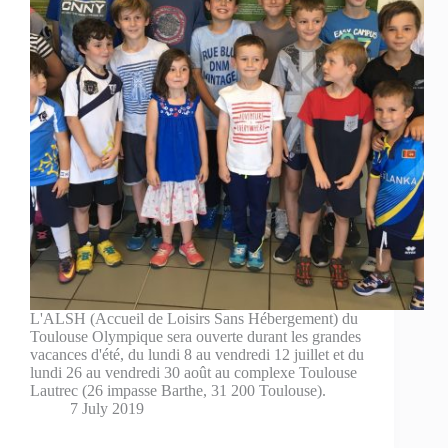
L'ALSH (Accueil de Loisirs Sans Hébergement) du
Toulouse Olympique sera ouverte durant les grandes
vacances d'été, du lundi 8 au vendredi 12 juillet et du
lundi 26 au vendredi 30 août au complexe Toulouse
Lautrec (26 impasse Barthe, 31 200 Toulouse).
7 July 2019