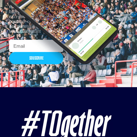
Actualités, nouveautés,
billetterie, remises
exceptionnelles dans la
boutique officielles & chez
nos partenaires… Inscrivez-
vous maintenant
SOUSCRIRE