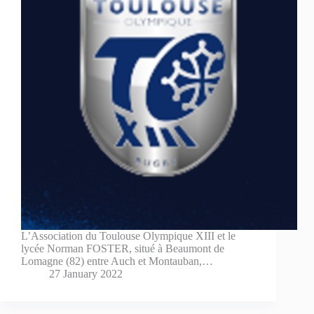
L’Association du Toulouse Olympique XIII et le
lycée Norman FOSTER, situé à Beaumont de
Lomagne (82) entre Auch et Montauban,…
27 January 2022