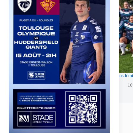
Calendrier 25/26 – Féminines Toulouse Olympique
Nos fémin
2 December 2025
10
Leave a Reply
Your email address will not be published.
Required fields are marked
*