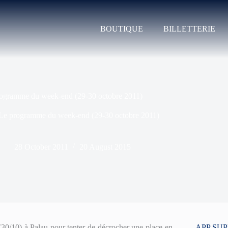
BOUTIQUE
BILLETTERIE
ogramme du week-end (29-30 octobre 2011)
Le programme du week-end (29-30 octobre 2011)
28 October 2011
20 August 2015
(30/10) à Palau pour tenter de décrocher une place en
APP SU