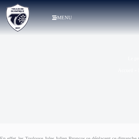
MENU
Le pr
Accueil
»
En effet, les Toulouse Jules Julien Broncos se déplacent ce dimanche 