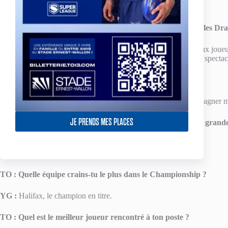
bonne saison.
TO :
Quel est ton pronostic pour ce prochain match contre les Dr
YG :
Je ne sais pas, les Dragons Catalans comptent de nombreux joueur
un match difficile mais qui promet de belles performances et du spectac
TO :
Quels sont tes objectifs personnels pour cette saison ?
YG:
Jouer plus de matchs que la saison dernière et essayer de gagner 
JE PRENDS MES PLACES
TO :
Penses-tu que cette année le Toulouse Olympique a de grandes
du Championship ?
YG :
Oui, en tout cas c’est bel et bien notre objectif !
TO :
Quelle équipe crains-tu le plus dans le Championship ?
YG :
Halifax, le champion en titre.
TO : Quel est le meilleur joueur rencontré à ton poste ?