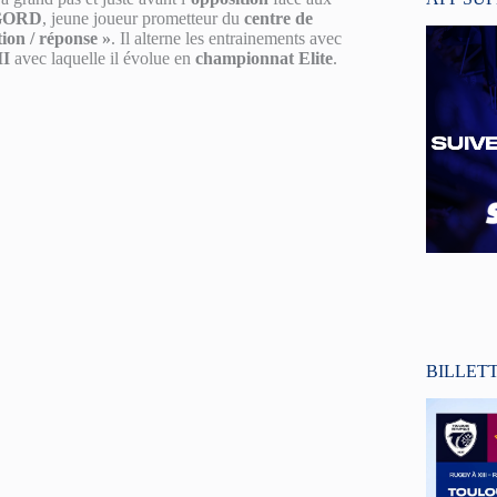
IGORD
, jeune joueur prometteur du
centre de
tion / réponse »
. Il alterne les entrainements avec
II
avec laquelle il évolue en
championnat Elite
.
BILLET