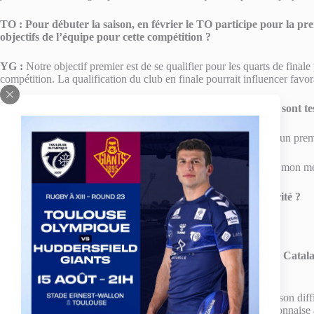
TO :
Pour débuter la saison, en février le TO participe pour la pre
objectifs de l’équipe pour cette compétition ?
YG :
Notre objectif premier est de se qualifier pour les quarts de finale 
compétition. La qualification du club en finale pourrait influencer fa
TO :
Que penses-tu apporter à l’équipe cette année ? Quels sont tes
YG :
Je pense apporter mon enthousiasme et ma jeunesse dans un prem
En ce qui concerne mes points forts, je dirais mon endurance et mon me
TO :
Dans quels secteurs de jeu dois-tu t’améliorer en priorité ?
YG :
Ma vitesse, pour être plus dangereux en attaque !
TO :
Que penses-tu de ton prochain adversaire les Dragons Catala
match de la saison le samedi 29 janvier 2011 à domicile ?
YG :
C’est une équipe qui se reconstruit, après une dernière saison diff
brièvement connu en tant que très jeune joueur au TO. La mayonnaise a l