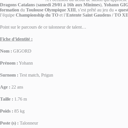
Dragons Catalans
(
samedi 29/01 à 16h aux Minimes
),
Yohann G
formation
du
Toulouse Olympique XIII
, s’est prêté au jeu du
« ques
l’équipe
Championship du TO
et l’
Entente Saint Gaudens / TO XI
Point sur le parcours de ce talonneur de talent…
Fiche d’identité :
Nom :
GIGORD
Prénom :
Yohann
Surnom :
Test match, Prigun
Age :
22 ans
Taille :
1.76 m
Poids :
85 kg
Poste (s) :
Talonneur