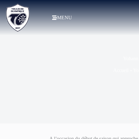
MENU
Yohann 
Accueil
»
Yo
A l’occasion du début de saison qui approche à