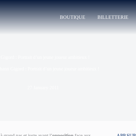
BOUTIQUE
BILLETTERIE
Gigord : Portrait d’un jeune joueur ambitieux !
hann Gigord : Portrait d’un jeune joueur ambitieux !
27 January 2011
 grand pas et juste avant l’
opposition
face aux
APP SU