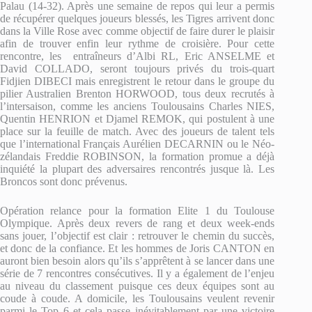
Palau (14-32). Après une semaine de repos qui leur a permis
de récupérer quelques joueurs blessés, les Tigres arrivent donc
dans la Ville Rose avec comme objectif de faire durer le plaisir
afin de trouver enfin leur rythme de croisière. Pour cette
rencontre, les entraîneurs d’Albi RL, Eric ANSELME et
David COLLADO, seront toujours privés du trois-quart
Fidjien DIBECI mais enregistrent le retour dans le groupe du
pilier Australien Brenton HORWOOD, tous deux recrutés à
l’intersaison, comme les anciens Toulousains Charles NIES,
Quentin HENRION et Djamel REMOK, qui postulent à une
place sur la feuille de match. Avec des joueurs de talent tels
que l’international Français Aurélien DECARNIN ou le Néo-
zélandais Freddie ROBINSON, la formation promue a déjà
inquiété la plupart des adversaires rencontrés jusque là. Les
Broncos sont donc prévenus.
Opération relance pour la formation Elite 1 du Toulouse
Olympique. Après deux revers de rang et deux week-ends
sans jouer, l’objectif est clair : retrouver le chemin du succès,
et donc de la confiance. Et les hommes de Joris CANTON en
auront bien besoin alors qu’ils s’apprêtent à se lancer dans une
série de 7 rencontres consécutives. Il y a également de l’enjeu
au niveau du classement puisque ces deux équipes sont au
coude à coude. A domicile, les Toulousains veulent revenir
parmi le Top 6 et cela passe inévitablement par une victoire