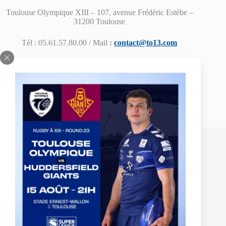
Toulouse Olympique XIII – 107, avenue Frédéric Estèbe –
31200 Toulouse
Tél : 05.61.57.80.00 / Mail
:
contact@to13.com
PREVIOUS
NEXT
Related Posts