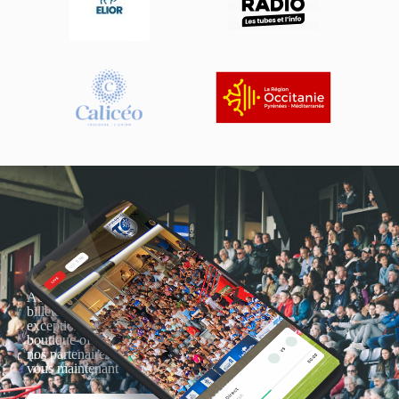
Actualités, nouveautés,
billetterie, remises
exceptionnelles dans la
boutique officielles & chez
nos partenaires… Inscrivez-
vous maintenant