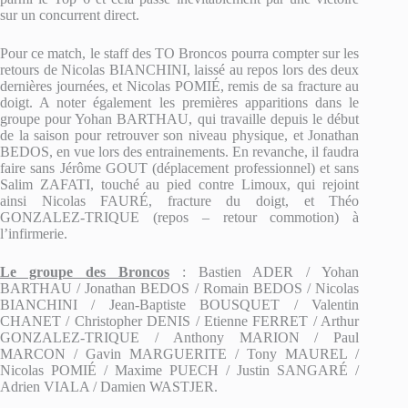
sur un concurrent direct.
Pour ce match, le staff des TO Broncos pourra compter sur les
retours de Nicolas BIANCHINI, laissé au repos lors des deux
dernières journées, et Nicolas POMIÉ, remis de sa fracture au
doigt. A noter également les premières apparitions dans le
groupe pour Yohan BARTHAU, qui travaille depuis le début
de la saison pour retrouver son niveau physique, et Jonathan
BEDOS, en vue lors des entrainements. En revanche, il faudra
faire sans Jérôme GOUT (déplacement professionnel) et sans
Salim ZAFATI, touché au pied contre Limoux, qui rejoint
ainsi Nicolas FAURÉ, fracture du doigt, et Théo
GONZALEZ-TRIQUE (repos – retour commotion) à
l’infirmerie.
Le groupe des Broncos
: Bastien ADER / Yohan
BARTHAU / Jonathan BEDOS / Romain BEDOS / Nicolas
BIANCHINI / Jean-Baptiste BOUSQUET / Valentin
CHANET / Christopher DENIS / Etienne FERRET / Arthur
GONZALEZ-TRIQUE / Anthony MARION / Paul
MARCON / Gavin MARGUERITE / Tony MAUREL /
Nicolas POMIÉ / Maxime PUECH / Justin SANGARÉ /
Adrien VIALA / Damien WASTJER.