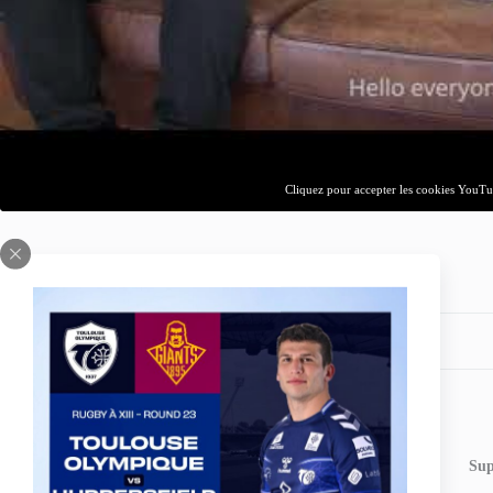
Cliquez pour accepter les cookies YouTub
Share your love
PREVIOUS
POST
Super League #TOgether – Soutien de
Sup
Carlos ZALDUENDO