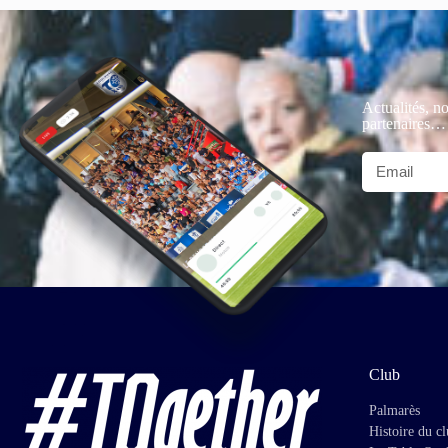
Actualités, no
partenaires…
Club
Palmarès
Histoire du c