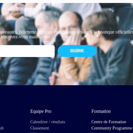
uveautés, billetterie, remises exceptionnelles dans la boutique officiell
 Inscrivez-vous maintenant
SOUSCRIRE
Equipe Pro
Formation
Calendrier / résultats
Centre de Formation
lub
Classement
Community Programme