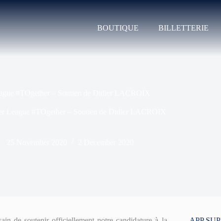
BOUTIQUE
BILLETTERIE
ague #TOgether – Soutien de Didier LACROIX
er League #TOgether – Soutien de Didier LACROIX
25 November 2020
2 December 2020
 de soutenir officiellement notre candidature à la
APP SU