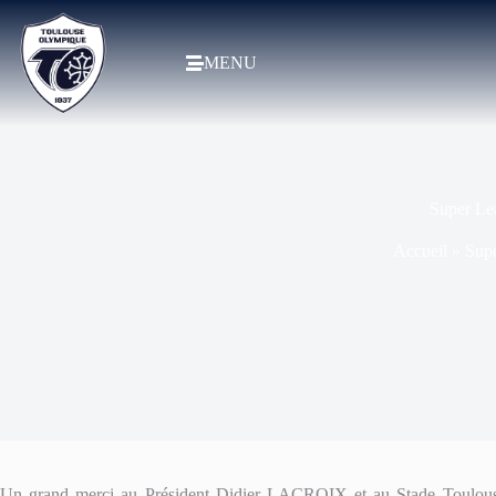
MENU
Super Le
Accueil
»
Sup
Un grand merci au Président Didier LACROIX et au Stade Toulousain