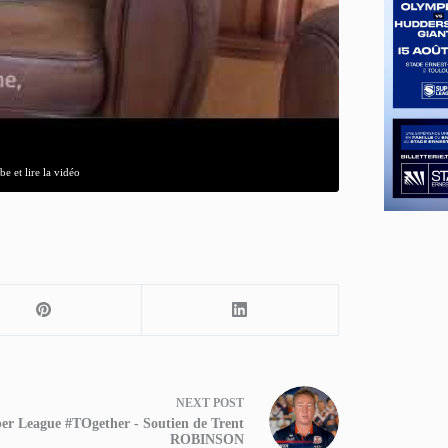
e et lire la vidéo
NEXT
POST
er League #TOgether - Soutien de Trent
ROBINSON