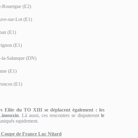
de-Rouergue (E2)
uve-sur-Lot (E1)
nan (E1)
vignon (E1)
e-la-Salanque (DN)
nne (E1)
roncos (E1)
rs Elite du TO XIII se déplacent également : les
Limouxin
. Là aussi, ces rencontres se disputeront
le
muniqués rapidement.
 la Coupe de France Luc Nitard