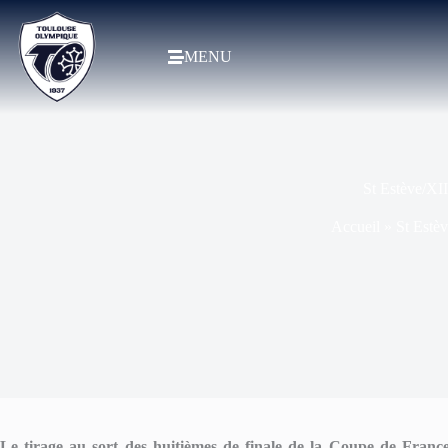
MENU
St Estève/XI
Accueil
»
St Estè
Le tirage au sort des huitièmes de finale de la Coupe de Fran