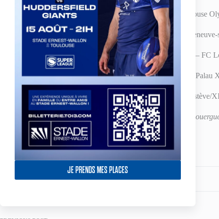
(JE) XIII Limouxin – Toulouse Ol
(JN) Marseille – Villeneuve-
(JE) AS Carcassonne – FC L
(JN) Ecole Saint Estève – Palau 
(JE) SO Avignon – St Estève/XI
Baho, Albi et Villefranche-de-Rouergue
Share your love
JE PRENDS MES PLACES