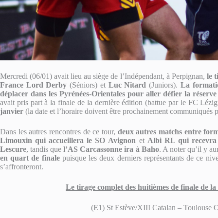
Mercredi (06/01) avait lieu au siège de l’Indépendant, à Perpignan,
le t
France Lord Derby
(Séniors) et
Luc Nitard
(Juniors).
La formati
déplacer dans les Pyrénées-Orientales pour aller défier la rése
avait pris part à la finale de la dernière édition (battue par le FC Lézi
janvier
(la date et l’horaire doivent être prochainement communiqués pa
Dans les autres rencontres de ce tour,
deux autres matchs entre form
Limouxin qui accueillera le SO
Avignon
et
Albi RL qui recevra
Lescure
, tandis que
l’AS Carcassonne ira à Baho
. A noter qu’il y au
en quart de finale
puisque les deux derniers représentants de ce niv
s’affronteront.
Le tirage complet des huitièmes de finale de
(E1) St Estève/XIII Catalan – Toulouse