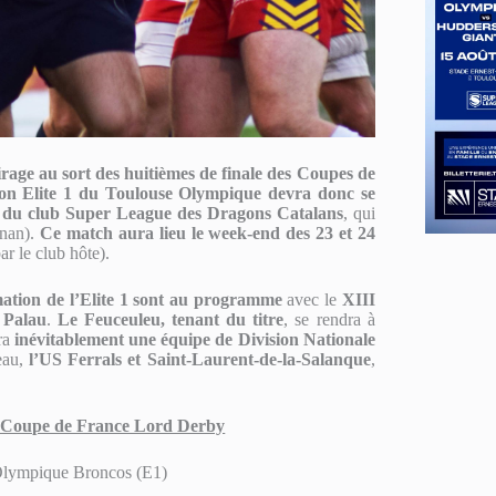
irage au sort des huitièmes de finale des Coupes de
on Elite 1 du Toulouse Olympique devra donc se
rve du club Super League des Dragons Catalans
, qui
gnan).
Ce match aura lieu le week-end des 23 et 24
r le club hôte).
ation de l’Elite 1 sont au programme
avec le
XIII
 Palau
.
Le Feuceuleu, tenant du titre
, se rendra à
ra
inévitablement une équipe de Division Nationale
eau,
l’US Ferrals et Saint-Laurent-de-la-Salanque
,
 la Coupe de France Lord Derby
 Olympique Broncos (E1)