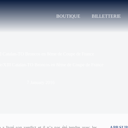
BOUTIQUE
BILLETTERIE
II Catalan-TO Broncos en 8ème de Coupe de France
ve/XIII Catalan-TO Broncos en 8ème de Coupe de France
7 January 2016
ce
a livré son verdict et il n’a pas été tendre avec les
APP SU