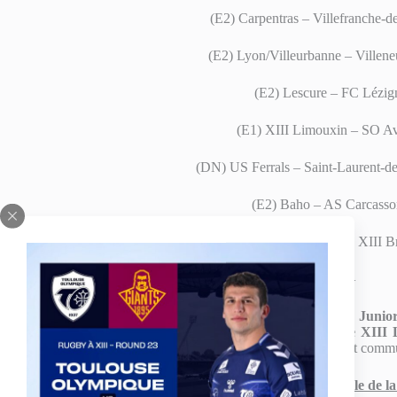
(E2) Carpentras – Villefranche-
(E2) Lyon/Villeurbanne – Villene
(E2) Lescure – FC Lézig
(E1) XIII Limouxin – SO A
(DN) US Ferrals – Saint-Laurent-d
(E2) Baho – AS Carcasso
(E1) Albi RL – Palau XIII B
—
Du côté de la Coupe Luc Nitard, le hasard a voulu que
les Junio
hommes de Damien COUTURIER devront aller défier le XIII 
week-end des 23-24 janvier,
avec la date et l’horaire qui seront com
Le tirage complet des huitièmes de finale de