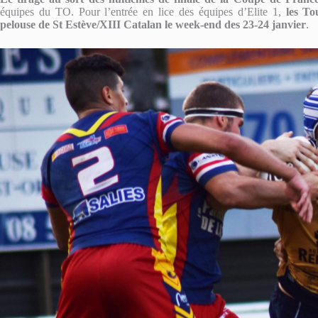
équipes du TO. Pour l’entrée en lice des équipes d’Elite 1,
les To
pelouse de St Estève/XIII Catalan le week-end des 23-24 janvier
.