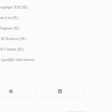
ympique XIII (JE)
sur-Lot (JE)
ézignan (JE)
XIII Broncos (JE)
II Catalan (JE)
 qualifiés directement