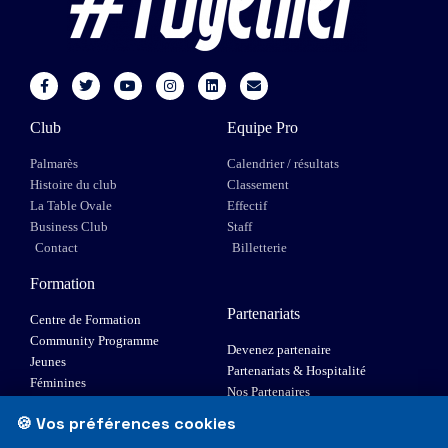
Club
Equipe Pro
Palmarès
Calendrier / résultats
Histoire du club
Classement
La Table Ovale
Effectif
Business Club
Staff
Contact
Billetterie
Formation
Partenariats
Centre de Formation
Community Programme
Devenez partenaire
Jeunes
Partenariats & Hospitalité
Féminines
Nos Partenaires
XIII Fauteuil
🍪 Vos préférences cookies
Elite 1