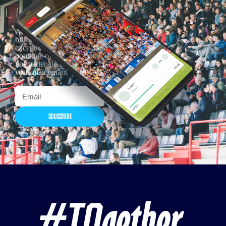
Actualités, nouveautés,
billetterie, remises
exceptionnelles dans la
boutique officielles & chez
nos partenaires… Inscrivez-
vous maintenant
SOUSCRIRE