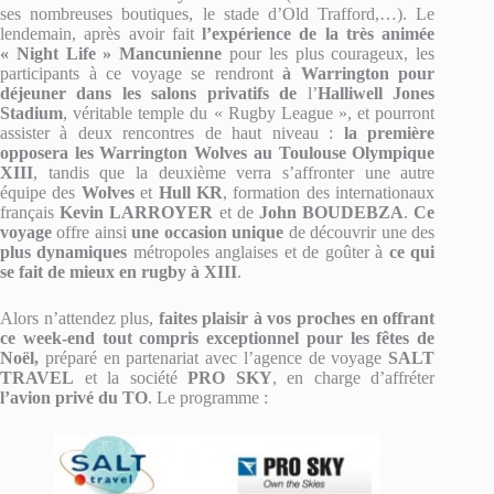
ses nombreuses boutiques, le stade d’Old Trafford,…). Le
lendemain, après avoir fait
l’expérience de la très animée
« Night Life » Mancunienne
pour les plus courageux, les
participants à ce voyage se rendront
à Warrington pour
déjeuner dans les salons privatifs de
l’
Halliwell Jones
Stadium
, véritable temple du « Rugby League », et pourront
assister à deux rencontres de haut niveau :
la première
opposera
les Warrington Wolves au Toulouse Olympique
XIII
, tandis que la deuxième verra s’affronter une autre
équipe des
Wolves
et
Hull KR
, formation des internationaux
français
Kevin LARROYER
et de
John BOUDEBZA
.
Ce
voyage
offre ainsi
une occasion unique
de découvrir une des
plus dynamiques
métropoles anglaises et de goûter à
ce qui
se fait de mieux en rugby à XIII
.
Alors n’attendez plus,
faites plaisir à vos proches en offrant
ce week-end tout compris exceptionnel pour les fêtes de
Noël,
préparé en partenariat avec l’agence de voyage
SALT
TRAVEL
et la société
PRO SKY
, en charge d’affréter
l’avion privé du TO
. Le programme :