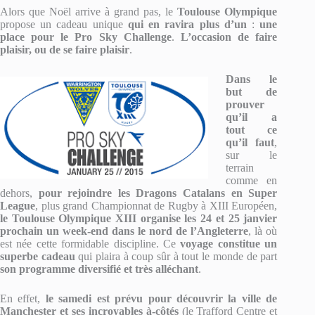
Alors que Noël arrive à grand pas, le
Toulouse Olympique
propose un cadeau unique
qui en ravira plus d’un
:
une
place pour le Pro Sky Challenge
.
L’occasion de faire
plaisir, ou de se faire plaisir
.
Dans le
but de
prouver
qu’il a
tout ce
qu’il faut
,
sur le
terrain
comme en
dehors,
pour rejoindre les Dragons Catalans en Super
League
, plus grand Championnat de Rugby à XIII Européen,
le Toulouse Olympique XIII organise les 24 et 25 janvier
prochain un week-end dans le nord de l’Angleterre
, là où
est née cette formidable discipline. Ce
voyage constitue un
superbe cadeau
qui plaira à coup sûr à tout le monde de part
son programme diversifié et très alléchant
.
En effet,
le
samedi est prévu pour découvrir la ville de
Manchester et ses incroyables à-côtés
(le Trafford Centre et