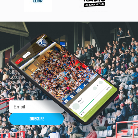
Actualités, nouveautés,
billetterie, remises
exceptionnelles dans la
boutique officielles & chez
nos partenaires… Inscrivez-
vous maintenant
SOUSCRIRE