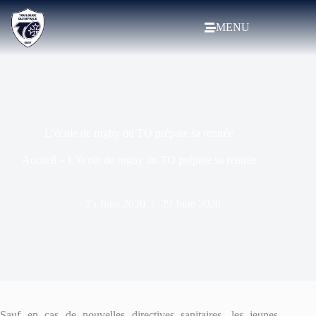
MENU
L’école de rugby du TO prépare sa rentrée
Accueil
»
L’école de rugby du TO prépare sa rentrée
25 June 2020
29 June 2020
Sauf en cas de nouvelles directives sanitaires, les jeunes