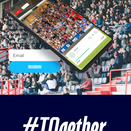
Actualités, nouveautés,
billetterie, remises
exceptionnelles dans la
boutique officielles & chez
nos partenaires… Inscrivez-
vous maintenant
SOUSCRIRE