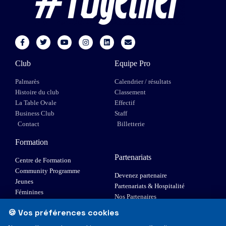
Club
Equipe Pro
Palmarès
Calendrier / résultats
Histoire du club
Classement
La Table Ovale
Effectif
Business Club
Staff
Contact
Billetterie
Formation
Partenariats
Centre de Formation
Community Programme
Devenez partenaire
Jeunes
Partenariats & Hospitalité
Féminines
Nos Partenaires
XIII Fauteuil
🍪 Vos préférences cookies
Elite 1