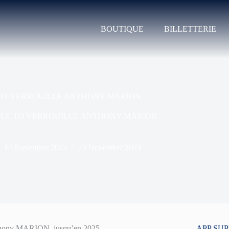
BOUTIQUE
BILLETTERIE
TO VERROUILLE ANTHONY MARION
»
LE TO VERROUILLE ANTHONY MARION
14 November 2023
23 November 2023
Anthony MARION, jusqu’en 2025.
APP SU