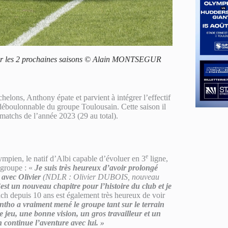
ur les 2 prochaines saisons © Alain MONTSEGUR
elons, Anthony épate et parvient à intégrer l’effectif
éboulonnable du groupe Toulousain. Cette saison il
atchs de l’année 2023 (29 au total).
e
ympien, le natif d’Albi capable d’évoluer en 3
ligne,
e groupe : «
Je suis très heureux d’avoir prolongé
 avec Olivier
(NDLR : Olivier DUBOIS, nouveau
est un nouveau chapitre pour l’histoire du club et je
 depuis 10 ans est également très heureux de voir
tho a vraiment mené le groupe tant sur le terrain
 jeu, une bonne vision, un gros travailleur et un
n continue l’aventure avec lui. »