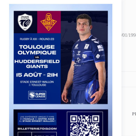
Fiche technique :
Prénom : Anthony – Nom : MARION – Date de naissance : 12/01/1994 (2
ligne, talonneur, demi – Anciens clubs : Albi RL.
Share your love
PREVIOUS
POST
P
Programme du week-end des 18 et 19 novembre