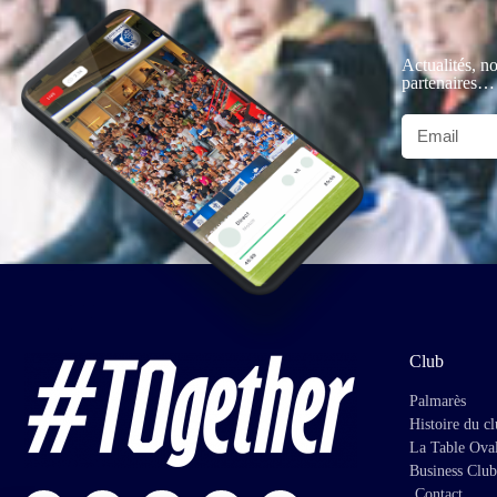
Actualités, no
partenaires…
Club
Palmarès
Histoire du c
La Table Ova
Business Club
Contact