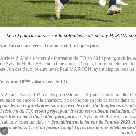
Le TO pourra compter sur la polyvalence d’Anthony MARION po
Un Tarnais arrivée à Toulouse en tant qu’espoir
Arrivée d’Albi au centre de formation du TO en 2014 pour gravir les éch
de Sylvain HOULES cette même année. Depuis, il reste un élément ind
est l’un des deux joueurs, avec Paul MARCON, ayant disputé tous les m
ème
Vers une 10
saison avec le TO
À 29 ans et avec 193 matchs professionnels disputés sous le maillot Ol
au talon ou encore à la charnière, ne cache pas sa joie de rester dans c
pour les deux prochaines saisons avec le club. J’ai longtemps discuté
Président du TO)
et son projet pour le club est vraiment emballant. C’
suis très excité à l’idée d’en faire partie.
». Sylvain HOULES, son coach
Anthony rester au club : «
Probablement le joueur de l’année 2023, An
qu’en dehors. C’est un joueur complet avec une bonne intelligence de
des cadres de cette équipe maintenant et c’est tout à fait normal qu’o