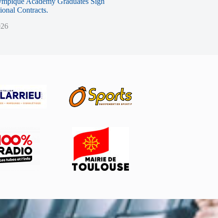
ympique Academy Graduates Sign
sional Contracts.
026