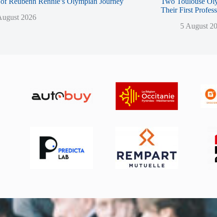
of Reubenn Rennie’s Olympian Journey
Two Toulouse Ol
Their First Profes
August 2026
5 August 2