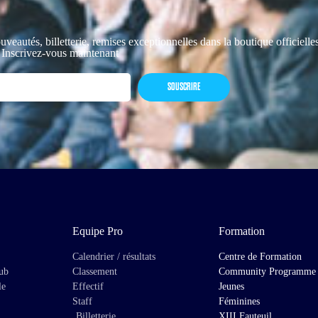
uveautés, billetterie, remises exceptionnelles dans la boutique officiell
 Inscrivez-vous maintenant
SOUSCRIRE
Equipe Pro
Formation
Calendrier / résultats
Centre de Formation
lub
Classement
Community Programme
le
Effectif
Jeunes
Staff
Féminines
Billetterie
XIII Fauteuil