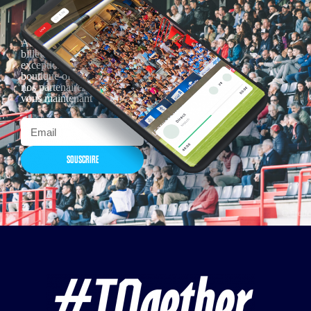
Actualités, nouveautés,
billetterie, remises
exceptionnelles dans la
boutique officielles & chez
nos partenaires… Inscrivez-
vous maintenant
SOUSCRIRE