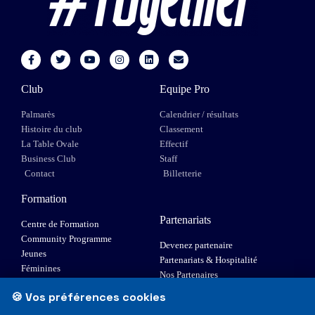
Club
Equipe Pro
Palmarès
Calendrier / résultats
Histoire du club
Classement
La Table Ovale
Effectif
Business Club
Staff
Contact
Billetterie
Formation
Partenariats
Centre de Formation
Community Programme
Devenez partenaire
Jeunes
Partenariats & Hospitalité
Féminines
Nos Partenaires
XIII Fauteuil
🍪 Vos préférences cookies
Elite 1