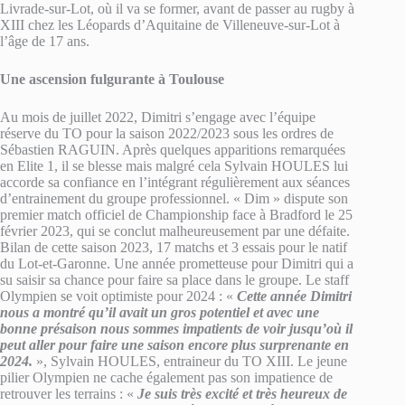
Livrade-sur-Lot, où il va se former, avant de passer au rugby à
XIII chez les Léopards d’Aquitaine de Villeneuve-sur-Lot à
l’âge de 17 ans.
Une ascension fulgurante à Toulouse
Au mois de juillet 2022, Dimitri s’engage avec l’équipe
réserve du TO pour la saison 2022/2023 sous les ordres de
Sébastien RAGUIN. Après quelques apparitions remarquées
en Elite 1, il se blesse mais malgré cela Sylvain HOULES lui
accorde sa confiance en l’intégrant régulièrement aux séances
d’entrainement du groupe professionnel. « Dim » dispute son
premier match officiel de Championship face à Bradford le 25
février 2023, qui se conclut malheureusement par une défaite.
Bilan de cette saison 2023, 17 matchs et 3 essais pour le natif
du Lot-et-Garonne. Une année prometteuse pour Dimitri qui a
su saisir sa chance pour faire sa place dans le groupe. Le staff
Olympien se voit optimiste pour 2024 : «
Cette année Dimitri
nous a montré qu’il avait un gros potentiel et avec une
bonne présaison nous sommes impatients de voir jusqu’où il
peut aller pour faire une saison encore plus surprenante en
2024.
», Sylvain HOULES, entraineur du TO XIII. Le jeune
pilier Olympien ne cache également pas son impatience de
retrouver les terrains : «
Je suis très excité et très heureux de