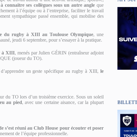
à connaitre ses collègues sous un autre angle
que
ement à l’équipe ou à l’entreprise, faciliter le travail
moment sympathique passé ensemble, qui mobilise des
rte du rugby à XIII au Toulouse Olympique
, une
né, jeudi 6 septembre, pour s’essayer à la pratique.
y à XIII
, menés par Julien GÉRIN (entraîneur adjoint
IQUE (joueur du TO).
 d’apprendre un geste spécifique au rugby à XIII,
le
eur du TO lors d’un troisième exercice. Sous un soleil
BILLET
jeu au pied
, avec une certaine aisance, car la plupart
de s’est réuni au Club House pour écouter et poser
inement de l’équipe professionnelle.