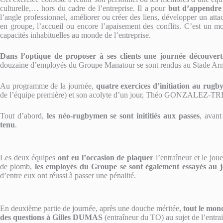
culturelle,… hors du cadre de l’entreprise. Il a pour
but d’appendre 
l’angle professionnel, améliorer ou créer des liens, développer un attach
en groupe, l’accueil ou encore l’apaisement des conflits. C’est un 
capacités inhabituelles au monde de l’entreprise.
Dans l’optique de proposer à ses clients une journée découve
douzaine d’employés du Groupe Manatour se sont rendus au Stade Arnau
Au programme de la journée,
quatre exercices d’initiation au rugb
de l’équipe première) et son acolyte d’un jour, Théo GONZALEZ-TR
Tout d’abord,
les néo-rugbymen se sont inititiés aux passes
, avant
tenu
.
Les deux équipes
ont eu l’occasion de plaquer
l’entraîneur et le jou
de plomb,
les employés du Groupe se sont également essayés au 
d’entre eux ont réussi à passer une pénalité.
En deuxième partie de journée, après une douche méritée,
tout le mon
des questions à Gilles DUMAS
(entraîneur du TO) au sujet de l’entra