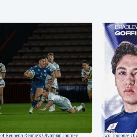
of Reubenn Rennie’s Olympian Journey
Two Toulouse Ol