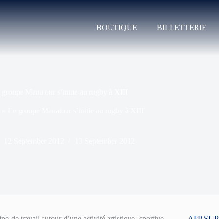
BOUTIQUE
BILLETTERIE
 groupe Manatour s’initie au rugby à XIII
»
Le groupe Manatour s’initie au rugby à XIII
12 September 2012
13 September 2012
 de travail autour d’une activité artistique, sportive,
APP SU