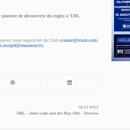
te journée de découverte du rugby à XIII.
pouvez vous rapprocher du Club (
contact@toxiii.com
)
h.receptif@manatour.fr
)
.
NEXT
POST
NRL – 2ème week-end des Play Offs – Preview