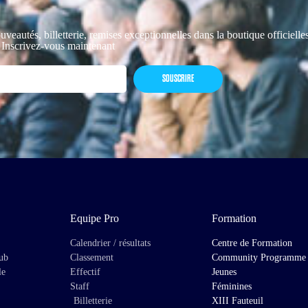
uveautés, billetterie, remises exceptionnelles dans la boutique officiell
 Inscrivez-vous maintenant
SOUSCRIRE
Equipe Pro
Formation
Calendrier / résultats
Centre de Formation
lub
Classement
Community Programme
le
Effectif
Jeunes
Staff
Féminines
Billetterie
XIII Fauteuil