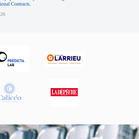
sional Contracts.
026