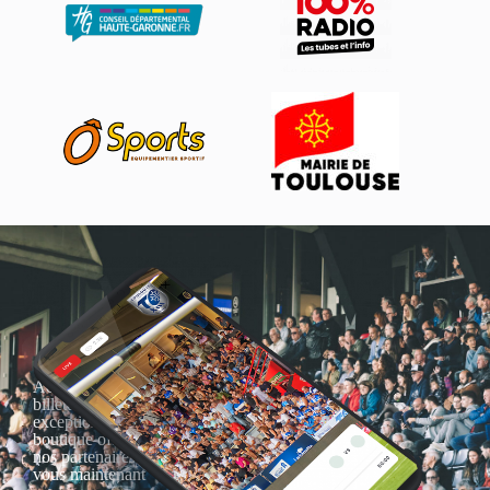
Actualités, nouveautés,
billetterie, remises
exceptionnelles dans la
boutique officielles & chez
nos partenaires… Inscrivez-
vous maintenant