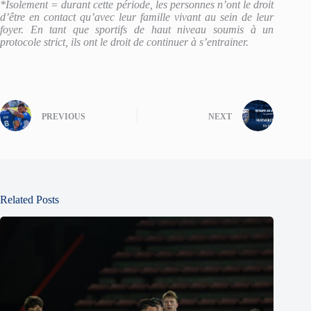
*Isolement = durant cette période, les personnes n’ont le droit
d’être en contact qu’avec leur famille vivant au sein de leur
foyer. En tant que sportifs de haut niveau soumis à un
protocole strict, ils ont le droit de continuer à s’entrainer.
PREVIOUS
NEXT
Related Posts