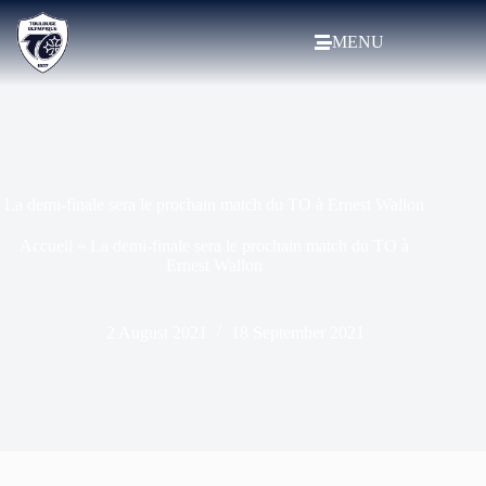
MENU
La demi-finale sera le prochain match du TO à Ernest Wallon
Accueil
»
La demi-finale sera le prochain match du TO à
Ernest Wallon
2 August 2021
18 September 2021