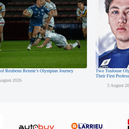
of Reubenn Rennie’s Olympian Journey
Two Toulouse Ol
Their First Profes
August 2026
5 August 2