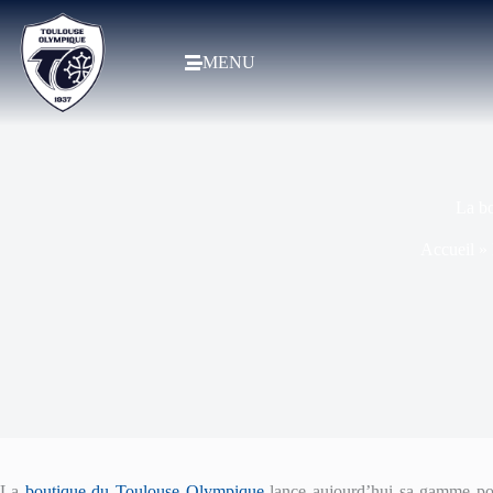
MENU
La b
Accueil
»
La
boutique du Toulouse Olympique
lance aujourd’hui sa gamme p