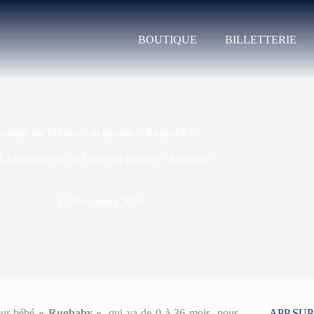
BOUTIQUE
BILLETTERIE
outique du TO lance sa gamme « Rugbaby »
La boutique du TO lance sa gamme « Rugbaby »
27 November 2020
our bébé
« Rugbaby »,
qui va de 0 à 36 mois, pour
APP SU