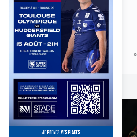
Share your love
PREVIOUS
POST
Super League #TOgether - Soutien de Trent
Re
ROBINSON
Related Posts
JE PRENDS MES PLACES