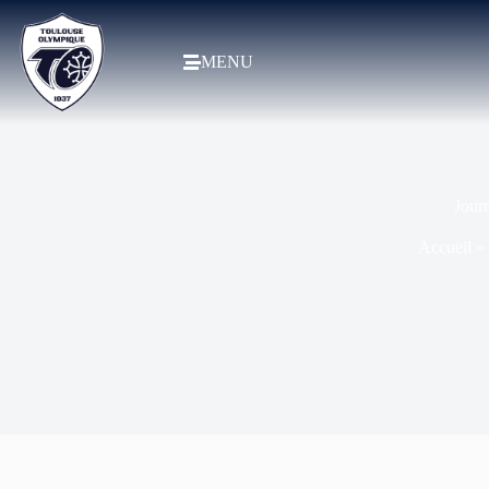
MENU
Journ
Accueil
»