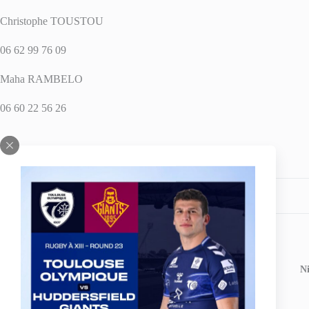
Christophe TOUSTOU
06 62 99 76 09
Maha RAMBELO
06 60 22 56 26
Share your love
PREVIOUS
POST
N
Le Centre de Formation du TO XIII version 2012-2013