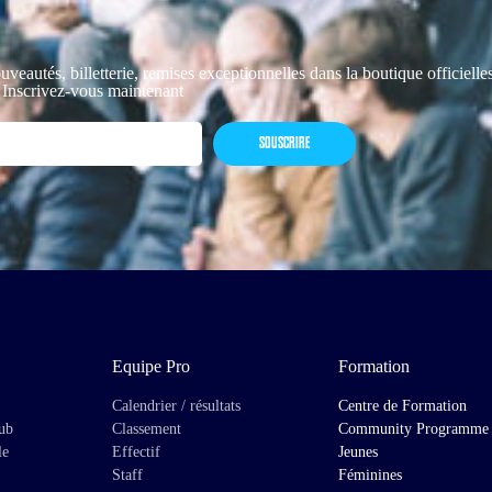
uveautés, billetterie, remises exceptionnelles dans la boutique officiell
 Inscrivez-vous maintenant
SOUSCRIRE
Equipe Pro
Formation
Calendrier / résultats
Centre de Formation
lub
Classement
Community Programme
le
Effectif
Jeunes
Staff
Féminines