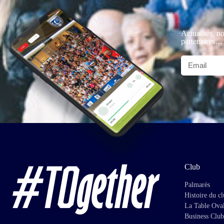
Actualités, no
partenaires…
Club
Palmarès
Histoire du c
La Table Ova
Business Club