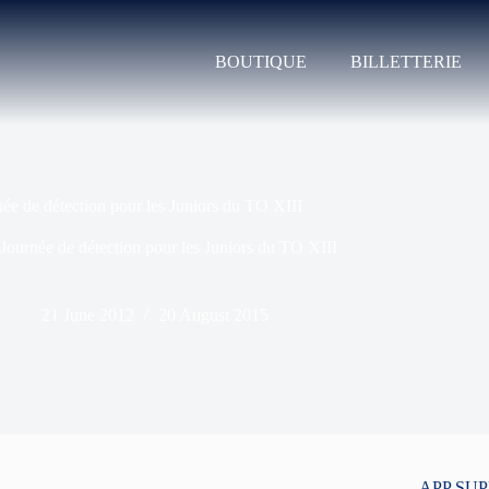
BOUTIQUE
BILLETTERIE
ée de détection pour les Juniors du TO XIII
Journée de détection pour les Juniors du TO XIII
21 June 2012
20 August 2015
APP SU