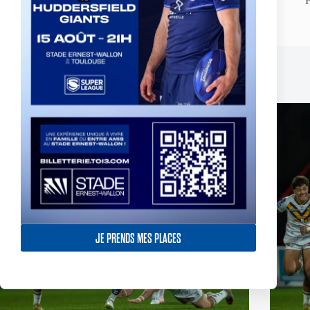
F
ASC - Venez nous voir !
Related Posts
JE PRENDS MES PLACES