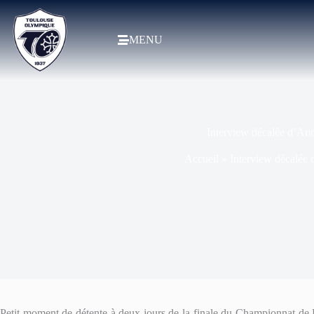
MENU
Interview décalée d
Accueil
»
Interview décal
Petit moment de détente à deux jours de la finale du Championnat de Fr