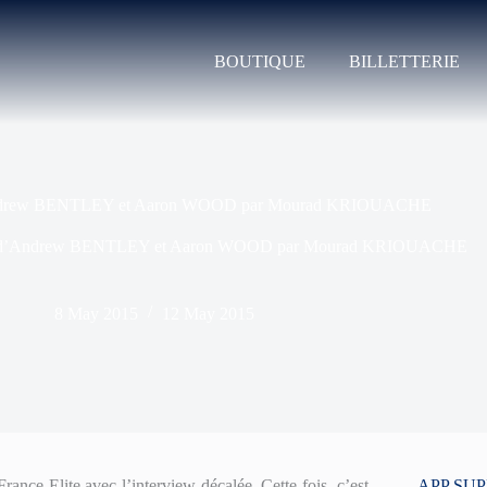
BOUTIQUE
BILLETTERIE
’Andrew BENTLEY et Aaron WOOD par Mourad KRIOUACHE
ée d’Andrew BENTLEY et Aaron WOOD par Mourad KRIOUACHE
8 May 2015
12 May 2015
ance Elite avec l’interview décalée. Cette fois, c’est
APP SU