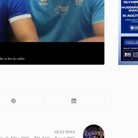
e et lire la vidéo
NEXT
POST