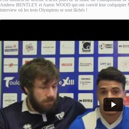
Andrew BENTLEY et Aaron WOOD qui ont convié leur coéquipier 
interview où les trois Olympiens se sont lâchés !