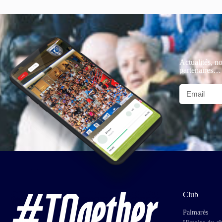
Actualités, no
partenaires…
Club
Palmarès