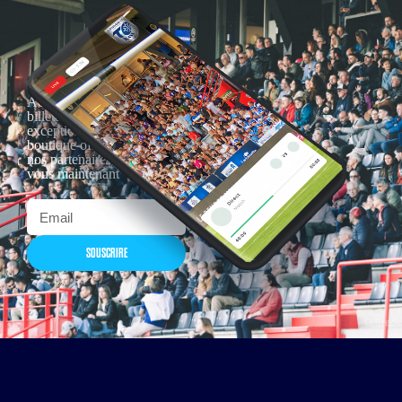
Actualités, nouveautés,
billetterie, remises
exceptionnelles dans la
boutique officielles & chez
nos partenaires… Inscrivez-
vous maintenant
SOUSCRIRE