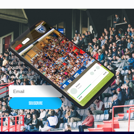
Actualités, nouveautés,
billetterie, remises
exceptionnelles dans la
boutique officielles & chez
nos partenaires… Inscrivez-
vous maintenant
SOUSCRIRE