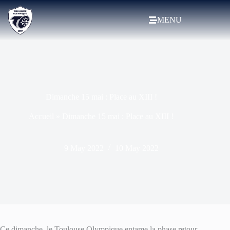
MENU
Dimanche 15 mai : Place au XIII !
Accueil
»
Dimanche 15 mai : Place au XIII !
9 May 2022
10 May 2022
Ce dimanche, le Toulouse Olympique entame la phase retour