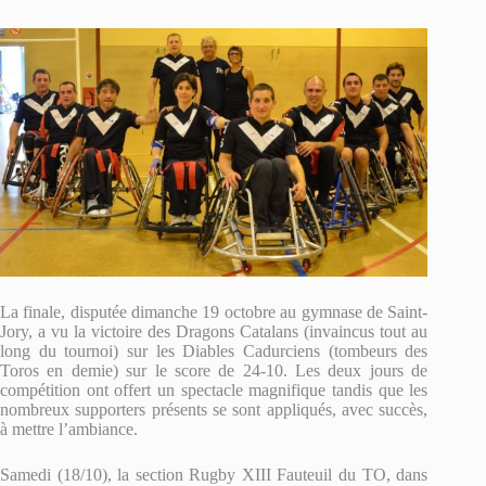
La finale, disputée dimanche 19 octobre au gymnase de Saint-
Jory, a vu la victoire des Dragons Catalans (invaincus tout au
long du tournoi) sur les Diables Cadurciens (tombeurs des
Toros en demie) sur le score de 24-10. Les deux jours de
compétition ont offert un spectacle magnifique tandis que les
nombreux supporters présents se sont appliqués, avec succès,
à mettre l’ambiance.
Samedi (18/10), la section Rugby XIII Fauteuil du TO, dans