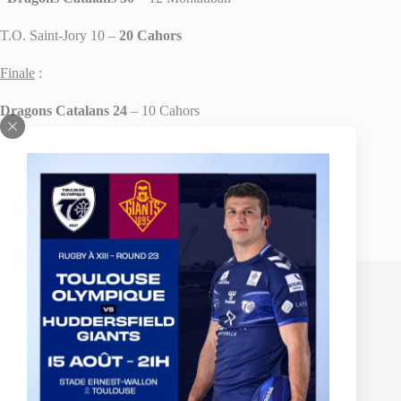
T.O. Saint-Jory 10 –
20 Cahors
Finale
:
Dragons Catalans 24
– 10 Cahors
PREVIOUS
NEXT
Related Posts