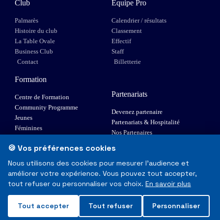
Club
Equipe Pro
Palmarès
Calendrier / résultats
Histoire du club
Classement
La Table Ovale
Effectif
Business Club
Staff
Contact
Billetterie
Formation
Partenariats
Centre de Formation
Community Programme
Devenez partenaire
Jeunes
Partenariats & Hospitalité
Féminines
Nos Partenaires
XIII Fauteuil
🍪 Vos préférences cookies
Elite 1
Nous utilisons des cookies pour mesurer l'audience et
améliorer votre expérience. Vous pouvez tout accepter,
© Toulouse Olympique XIII - Tous droits réservés
tout refuser ou personnaliser vos choix.
En savoir plus
Mentions Légales & RGPD
Tout accepter
Tout refuser
Personnaliser
Made with
❤
in Toulouse