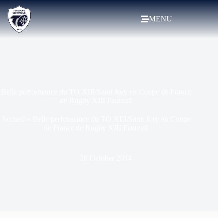
MENU
Belle performance du TO XIII/Saint Jory en Coupe de France
de Rugby XIII Fauteuil
Accueil
»
Belle performance du TO XIII/Saint Jory en Coupe
de France de Rugby XIII Fauteuil
20 October 2014