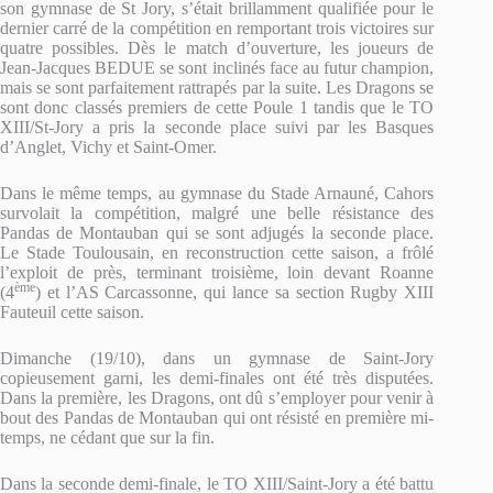
son gymnase de St Jory, s’était brillamment qualifiée pour le
dernier carré de la compétition en remportant trois victoires sur
quatre possibles. Dès le match d’ouverture, les joueurs de
Jean-Jacques BEDUE se sont inclinés face au futur champion,
mais se sont parfaitement rattrapés par la suite. Les Dragons se
sont donc classés premiers de cette Poule 1 tandis que le TO
XIII/St-Jory a pris la seconde place suivi par les Basques
d’Anglet, Vichy et Saint-Omer.
Dans le même temps, au gymnase du Stade Arnauné, Cahors
survolait la compétition, malgré une belle résistance des
Pandas de Montauban qui se sont adjugés la seconde place.
Le Stade Toulousain, en reconstruction cette saison, a frôlé
l’exploit de près, terminant troisième, loin devant Roanne
ème
(4
) et l’AS Carcassonne, qui lance sa section Rugby XIII
Fauteuil cette saison.
Dimanche (19/10), dans un gymnase de Saint-Jory
copieusement garni, les demi-finales ont été très disputées.
Dans la première, les Dragons, ont dû s’employer pour venir à
bout des Pandas de Montauban qui ont résisté en première mi-
temps, ne cédant que sur la fin.
Dans la seconde demi-finale, le TO XIII/Saint-Jory a été battu