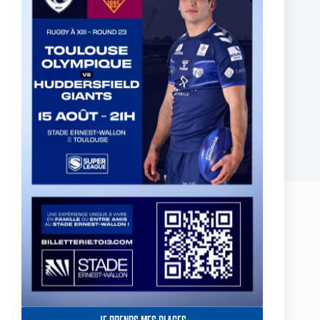
Two Toulouse Olympique Academy Graduates Sign Their
First Professional Contracts.
5 August 2026
Leave a Reply
Your email address will not be published.
Required fields are marked
*
Name
*
Email
*