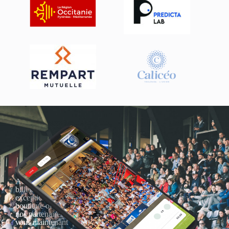
Actualités, nouveautés,
billetterie, remises
exceptionnelles dans la
boutique officielles & chez
nos partenaires… Inscrivez-
vous maintenant