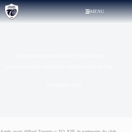
MENU
Un verre offert devant Salford-TO XIII au Frog
Accueil
»
Un verre offert devant Salford-TO XIII au Frog
24 septembre 2018
Après avoir diffusé Toronto v TO XIII, le partenaire du club