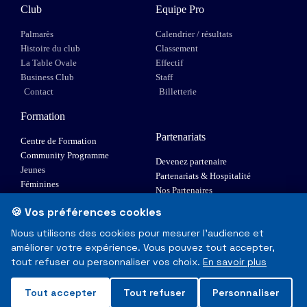
Club
Equipe Pro
Palmarès
Calendrier / résultats
Histoire du club
Classement
La Table Ovale
Effectif
Business Club
Staff
Contact
Billetterie
Formation
Partenariats
Centre de Formation
Community Programme
Devenez partenaire
Jeunes
Partenariats & Hospitalité
Féminines
Nos Partenaires
XIII Fauteuil
🍪 Vos préférences cookies
Elite 1
Nous utilisons des cookies pour mesurer l'audience et
améliorer votre expérience. Vous pouvez tout accepter,
© Toulouse Olympique XIII - Tous droits réservés
tout refuser ou personnaliser vos choix.
En savoir plus
Mentions Légales & RGPD
Tout accepter
Tout refuser
Personnaliser
Made with
❤
in Toulouse