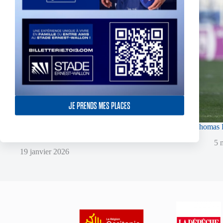
JE PRENDS MES PLACES
Super XIII – Les Olympiens triomphent face à
Thomas L
Villeneuve !
5 
19 janvier 2026