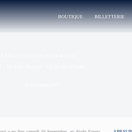
BOUTIQUE
BILLETTERIE
O XIII v Swinton – Les photos du match
l
»
TO XIII v Swinton – Les photos du match
26 septembre 2017
qui a eu lieu samedi 16 Septembre, au Stade Ernest
APP SU