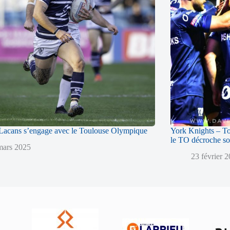
acans s’engage avec le Toulouse Olympique
York Knights – T
le TO décroche so
mars 2025
23 février 