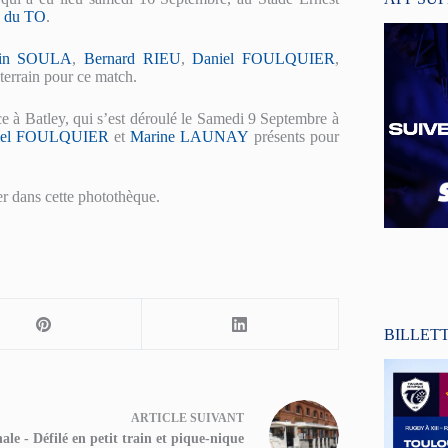
te du TO
.
ain SOULA
,
Bernard RIEU
,
Daniel FOULQUIER
,
terrain pour ce match.
e à Batley, qui s’est déroulé le Samedi 9 Septembre à
iel FOULQUIER
et
Marine LAUNAY
présents pour
er dans cette photothèque.
BILLET
ARTICLE
SUIVANT
ale - Défilé en petit train et pique-nique