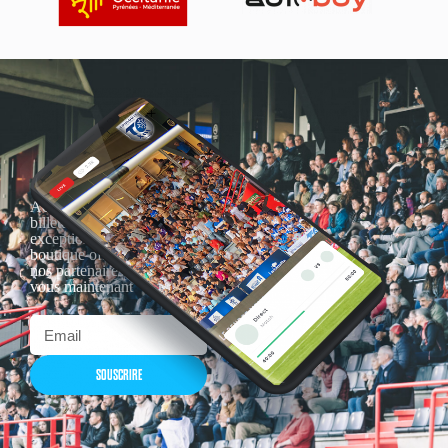
Actualités, nouveautés,
billetterie, remises
exceptionnelles dans la
boutique officielles & chez
nos partenaires… Inscrivez-
vous maintenant
SOUSCRIRE