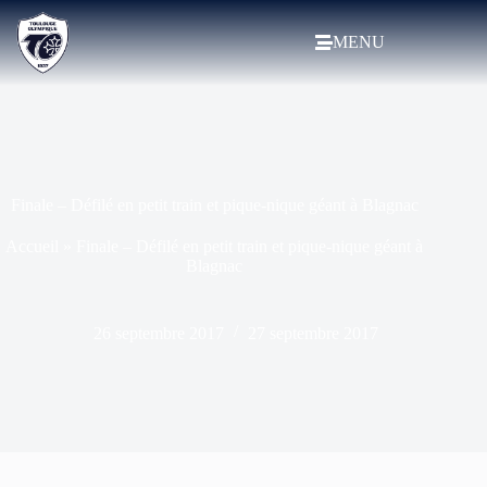
MENU
Finale – Défilé en petit train et pique-nique géant à Blagnac
Accueil
»
Finale – Défilé en petit train et pique-nique géant à
Blagnac
26 septembre 2017
27 septembre 2017