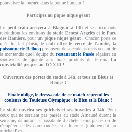
poursuivre la journée dans la bonne humeur !
Participez au pique-nique géant
Le petit train arrivera à Blagnac à 13h
et ses occupants
rejoindront les environs du
stade Ernest Argelès et le Parc
des Ramiers
, pour
un pique-nique géant
! Chacun porte ce
qu’il lui fait plaisir, le
club offre le verre de l’amitié,
la
poissonnerie Bellocq
proposera de succulents mets venant de
la mer tandis que l’équipe du
restaurant le Paséo
régalera en
sandwichs de qualité aux bons produits du terroir.
La
convivialité propre au TO XIII
!
Ouverture des portes du stade à 14h, et tous en Bleus et
Blancs !
Finale oblige, le dress-code de ce match reprend les
couleurs du Toulouse Olympique : le Bleu et le Blanc !
Le stade ouvrira ses guichets et ses buvettes à 14h
. Pour
ceux qui ne seraient pas passés au stade Arnauné durant la
semaine, ils auront la possibilité d’acheter leurs places ou de
récupérer celles commandées sur Internet (uniquement au
guichet Est).