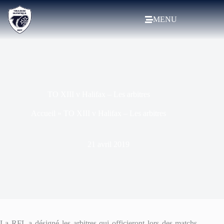
MENU
TO XIII v Halifax – Les arbitres
Accueil
»
TO XIII v Halifax – Les arbitres
21 avril 2019
La RFL a désigné les arbitres qui officieront lors des matchs