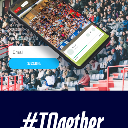
Actualités, nouveautés,
billetterie, remises
exceptionnelles dans la
boutique officielles & chez
nos partenaires… Inscrivez-
vous maintenant
SOUSCRIRE