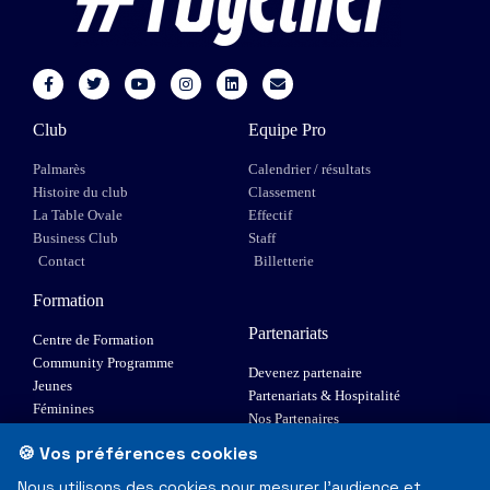
Club
Equipe Pro
Palmarès
Calendrier / résultats
Histoire du club
Classement
La Table Ovale
Effectif
Business Club
Staff
Contact
Billetterie
Formation
Partenariats
Centre de Formation
Community Programme
Devenez partenaire
Jeunes
Partenariats & Hospitalité
Féminines
Nos Partenaires
XIII Fauteuil
🍪 Vos préférences cookies
Elite 1
Nous utilisons des cookies pour mesurer l'audience et