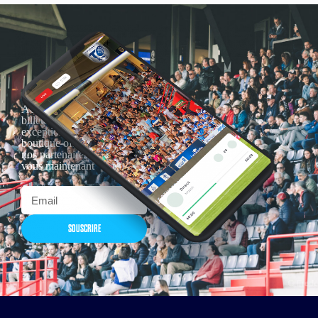
Actualités, nouveautés,
billetterie, remises
exceptionnelles dans la
boutique officielles & chez
nos partenaires… Inscrivez-
vous maintenant
SOUSCRIRE