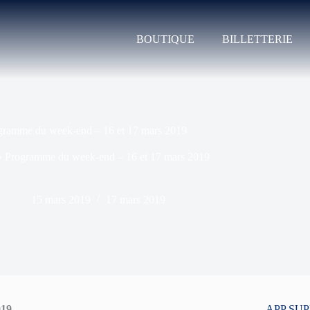
BOUTIQUE
BILLETTERIE
gramme du week-end – 16 et 17 mars 2019
»
Programme du week-end – 16 et 17 mars 2019
15 mars 2019
17 mars 2019
019
APP SU