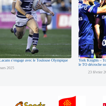
acans s’engage avec le Toulouse Olympique
York Knights – T
le TO décroche so
mars 2025
23 février 