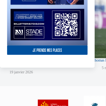
JE PRENDS MES PLACES
Super XIII – Les Olympiens triomphent face à
Thomas L
Villeneuve !
5 
19 janvier 2026