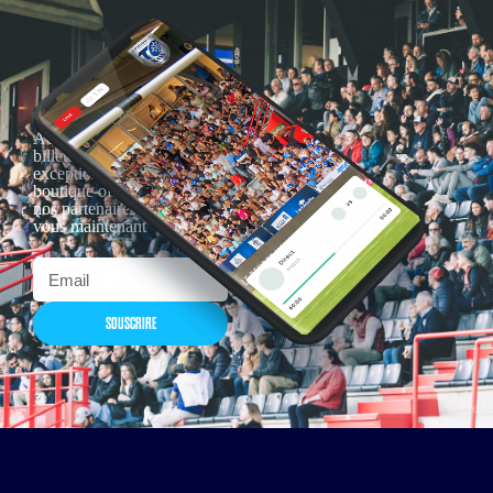
Actualités, nouveautés,
billetterie, remises
exceptionnelles dans la
boutique officielles & chez
nos partenaires… Inscrivez-
vous maintenant
SOUSCRIRE