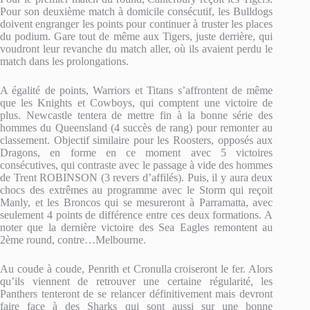
Pour son deuxième match à domicile consécutif, les Bulldogs
doivent engranger les points pour continuer à truster les places
du podium. Gare tout de même aux Tigers, juste derrière, qui
voudront leur revanche du match aller, où ils avaient perdu le
match dans les prolongations.
A égalité de points, Warriors et Titans s’affrontent de même
que les Knights et Cowboys, qui comptent une victoire de
plus. Newcastle tentera de mettre fin à la bonne série des
hommes du Queensland (4 succès de rang) pour remonter au
classement. Objectif similaire pour les Roosters, opposés aux
Dragons, en forme en ce moment avec 5 victoires
consécutives, qui contraste avec le passage à vide des hommes
de Trent ROBINSON (3 revers d’affilés). Puis, il y aura deux
chocs des extrêmes au programme avec le Storm qui reçoit
Manly, et les Broncos qui se mesureront à Parramatta, avec
seulement 4 points de différence entre ces deux formations. A
noter que la dernière victoire des Sea Eagles remontent au
2ème round, contre…Melbourne.
Au coude à coude, Penrith et Cronulla croiseront le fer. Alors
qu’ils viennent de retrouver une certaine régularité, les
Panthers tenteront de se relancer définitivement mais devront
faire face à des Sharks qui sont aussi sur une bonne