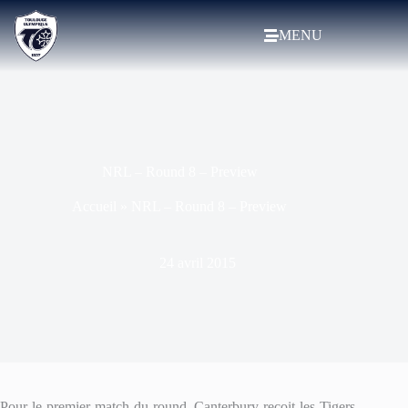
MENU
NRL – Round 8 – Preview
Accueil
»
NRL – Round 8 – Preview
24 avril 2015
Pour le premier match du round, Canterbury reçoit les Tigers.