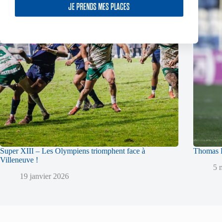
JE PRENDS MES PLACES
Super XIII – Les Olympiens triomphent face à
Thomas L
Villeneuve !
5 
19 janvier 2026