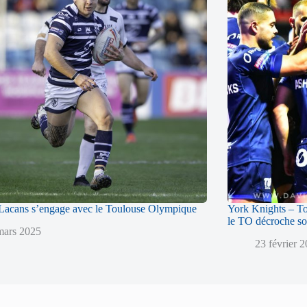
acans s’engage avec le Toulouse Olympique
York Knights – T
le TO décroche so
mars 2025
23 février 