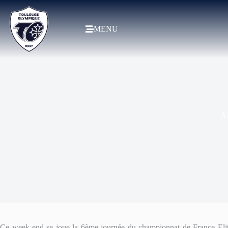
MENU
Ac
Ce week-end se joue la 6ème journée du championnat de France Eli