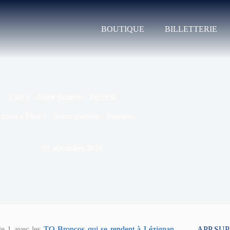
BOUTIQUE
BILLETTERIE
Elite 1 – 6ème journée – Preview
cueil
»
Elite 1 – 6ème journée – Preview
11 novembre 2016
te 1 avec les
TO Broncos qui se rendent à Lézignan
APP SU