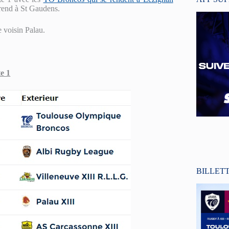
rend à St Gaudens.
e voisin Palau.
e 1
BILLET