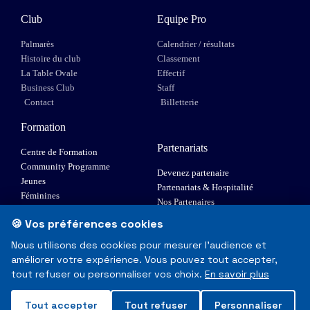
Club
Equipe Pro
Palmarès
Calendrier / résultats
Histoire du club
Classement
La Table Ovale
Effectif
Business Club
Staff
Contact
Billetterie
Formation
Partenariats
Centre de Formation
Community Programme
Devenez partenaire
Jeunes
Partenariats & Hospitalité
Féminines
Nos Partenaires
XIII Fauteuil
🍪 Vos préférences cookies
Elite 1
Nous utilisons des cookies pour mesurer l'audience et
améliorer votre expérience. Vous pouvez tout accepter,
© Toulouse Olympique XIII - Tous droits réservés
tout refuser ou personnaliser vos choix.
En savoir plus
Mentions Légales & RGPD
Tout accepter
Tout refuser
Personnaliser