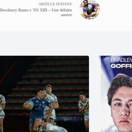
ARTICLE
SUIVANT
Dewsbury Rams v TO XIII – Une défaite
amère