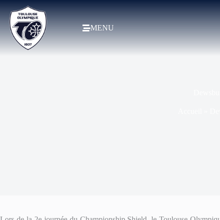
MENU
Dewsbur
Accueil
»
Dew
Lors de la 2e journée du Championship Shield, le Toulouse Olympique