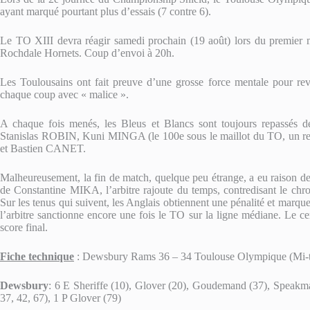
ayant marqué pourtant plus d’essais (7 contre 6).
Le TO XIII devra réagir samedi prochain (19 août) lors du premier 
Rochdale Hornets. Coup d’envoi à 20h.
Les Toulousains ont fait preuve d’une grosse force mentale pour re
chaque coup avec « malice ».
A chaque fois menés, les Bleus et Blancs sont toujours repassés 
Stanislas ROBIN, Kuni MINGA (le 100e sous le maillot du TO, un 
et Bastien CANET.
Malheureusement, la fin de match, quelque peu étrange, a eu raison de
de Constantine MIKA, l’arbitre rajoute du temps, contredisant le chr
Sur les tenus qui suivent, les Anglais obtiennent une pénalité et marque
l’arbitre sanctionne encore une fois le TO sur la ligne médiane. Le c
score final.
Fiche technique
: Dewsbury Rams 36 – 34 Toulouse Olympique (Mi-t
Dewsbury
: 6 E Sheriffe (10), Glover (20), Goudemand (37), Speakm
37, 42, 67), 1 P Glover (79)