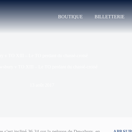
BOUTIQUE
BILLETTERIE
y v TO XIII – Le TO perdant du chassé-croisé
sbury v TO XIII – Le TO perdant du chassé-croisé
13 août 2017
 s’est incliné 36-34 sur la pelouse de Dewsbury, en
APP SU