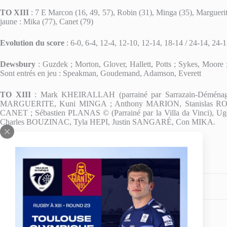
TO XIII
: 7 E Marcon (16, 49, 57), Robin (31), Minga (35), Marguerite
jaune : Mika (77), Canet (79)
Evolution du score
: 6-0, 6-4, 12-4, 12-10, 12-14, 18-14 / 24-14, 24-
Dewsbury
: Guzdek ; Morton, Glover, Hallett, Potts ; Sykes, Moore
Sont entrés en jeu : Speakman, Goudemand, Adamson, Everett
TO XIII
: Mark KHEIRALLAH (parrainé par Sarrazain-Déména
MARGUERITE, Kuni MINGA ; Anthony MARION, Stanislas RO
CANET ; Sébastien PLANAS © (Parrainé par la Villa da Vinci), U
Charles BOUZINAC, Tyla HEPI, Justin SANGARÉ, Con MIKA.
Partagez votre amour