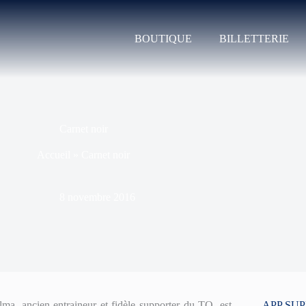
BOUTIQUE
BILLETTERIE
Carnet noir
Accueil
»
Carnet noir
8 novembre 2016
 ancien entraineur et fidèle supporter du TO, est
APP SU