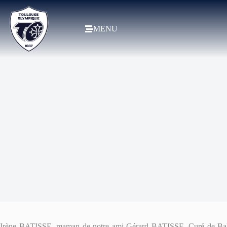
MENU
Irène BATISSE, maman de notre ami Gérard BATISSE, Curé de Balma,