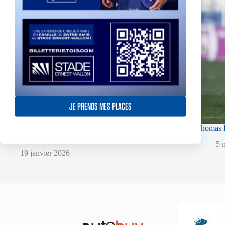
JE PRENDS MES PLACES
Super XIII – Les Olympiens triomphent face à
Thomas L
Villeneuve !
5 
19 janvier 2026