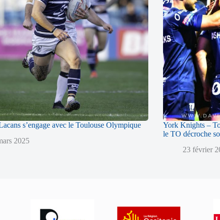
acans s’engage avec le Toulouse Olympique
York Knights – T
le TO décroche so
mars 2025
23 février 