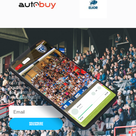
Actualités, nouveautés,
billetterie, remises
exceptionnelles dans la
boutique officielles & chez
nos partenaires… Inscrivez-
vous maintenant
SOUSCRIRE