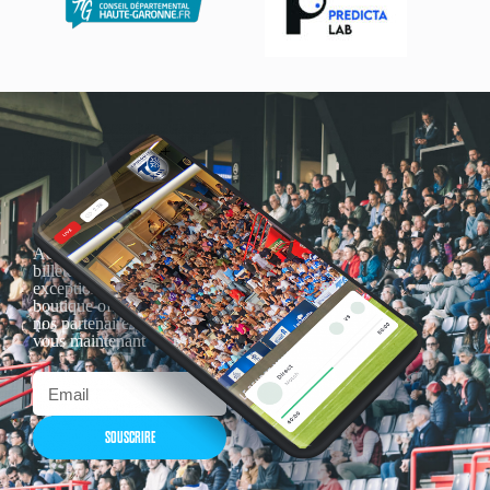
Actualités, nouveautés,
billetterie, remises
exceptionnelles dans la
boutique officielles & chez
nos partenaires… Inscrivez-
vous maintenant
SOUSCRIRE