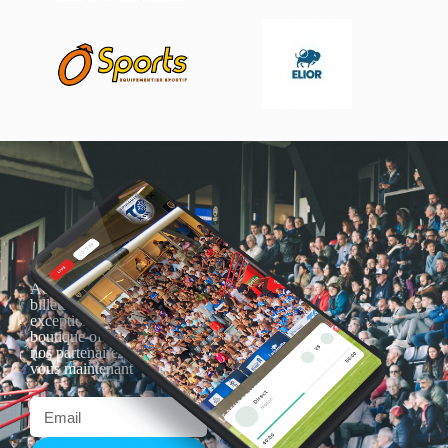
Actualités, nouveautés,
billetterie, remises
exceptionnelles dans la
boutique officielles & chez
nos partenaires… Inscrivez-
vous maintenant