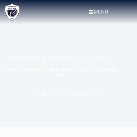
MENU
Warrington champion, les Wolves conservent leur titre
Accueil
»
Warrington champion, les Wolves conservent leur
titre
30 août 2010
1 septembre 2010