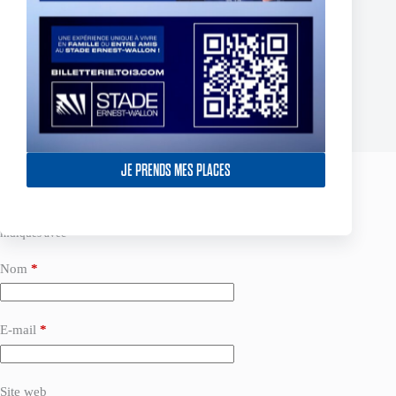
Le TO s’incline sur la pelouse du Leader
3 août 2026
JE PRENDS MES PLACES
Laisser un commentaire
Votre adresse e-mail ne sera pas publiée.
Les champs obligatoires sont
indiqués avec
*
Nom
*
E-mail
*
Site web