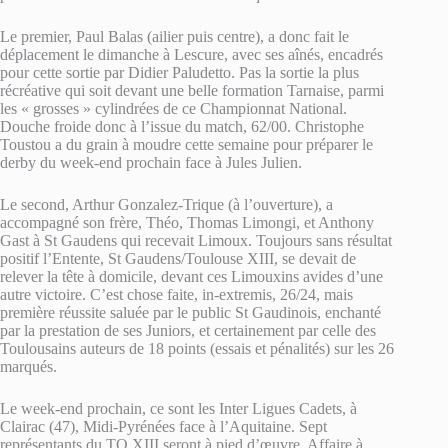
Le premier, Paul Balas (ailier puis centre), a donc fait le
déplacement le dimanche à Lescure, avec ses aînés, encadrés
pour cette sortie par Didier Paludetto. Pas la sortie la plus
récréative qui soit devant une belle formation Tarnaise, parmi
les « grosses » cylindrées de ce Championnat National.
Douche froide donc à l’issue du match, 62/00. Christophe
Toustou a du grain à moudre cette semaine pour préparer le
derby du week-end prochain face à Jules Julien.
Le second, Arthur Gonzalez-Trique (à l’ouverture), a
accompagné son frère, Théo, Thomas Limongi, et Anthony
Gast à St Gaudens qui recevait Limoux. Toujours sans résultat
positif l’Entente, St Gaudens/Toulouse XIII, se devait de
relever la tête à domicile, devant ces Limouxins avides d’une
autre victoire. C’est chose faite, in-extremis, 26/24, mais
première réussite saluée par le public St Gaudinois, enchanté
par la prestation de ses Juniors, et certainement par celle des
Toulousains auteurs de 18 points (essais et pénalités) sur les 26
marqués.
Le week-end prochain, ce sont les Inter Ligues Cadets, à
Clairac (47), Midi-Pyrénées face à l’Aquitaine. Sept
représentants du TO XIII seront à pied d’œuvre. Affaire à