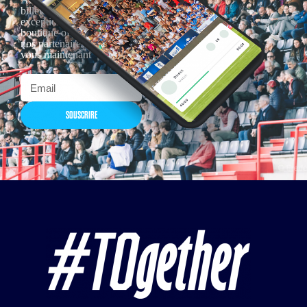
billetterie, remises
exceptionnelles dans la
boutique officielles & chez
nos partenaires… Inscrivez-
vous maintenant
SOUSCRIRE