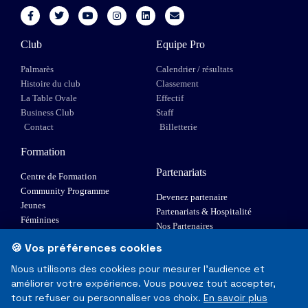
Club
Equipe Pro
Palmarès
Calendrier / résultats
Histoire du club
Classement
La Table Ovale
Effectif
Business Club
Staff
Contact
Billetterie
Formation
Partenariats
Centre de Formation
Community Programme
Devenez partenaire
Jeunes
Partenariats & Hospitalité
Féminines
Nos Partenaires
XIII Fauteuil
🍪 Vos préférences cookies
Elite 1
Nous utilisons des cookies pour mesurer l'audience et
améliorer votre expérience. Vous pouvez tout accepter,
© Toulouse Olympique XIII - Tous droits réservés
tout refuser ou personnaliser vos choix.
En savoir plus