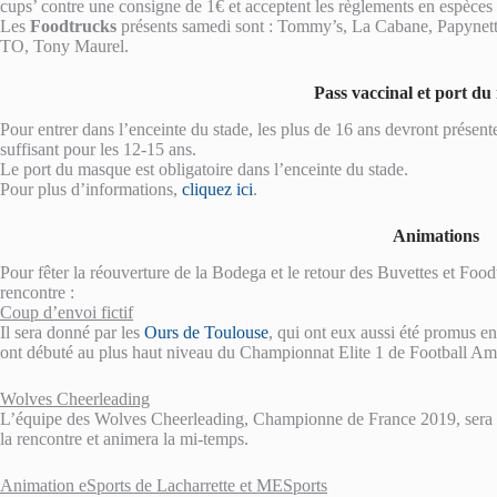
cups’ contre une consigne de 1€ et acceptent les règlements en espèces 
Les
Foodtrucks
présents samedi sont : Tommy’s, La Cabane, Papynette
TO, Tony Maurel.
Pass vaccinal et port d
Pour entrer dans l’enceinte du stade, les plus de 16 ans devront présente
suffisant pour les 12-15 ans.
Le port du masque est obligatoire dans l’enceinte du stade.
Pour plus d’informations,
cliquez ici
.
Animations
Pour fêter la réouverture de la Bodega et le retour des Buvettes et Food
rencontre :
Coup d’envoi fictif
Il sera donné par les
Ours de Toulouse
, qui ont eux aussi été promus en
ont débuté au plus haut niveau du Championnat Elite 1 de Football Amér
Wolves Cheerleading
L’équipe des Wolves Cheerleading, Championne de France 2019, sera p
la rencontre et animera la mi-temps.
Animation eSports de Lacharrette et MESports