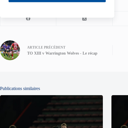
Partagez votre amour
ARTICLE
PRÉCÉDENT
TO XIII v Warrington Wolves - Le récap
Publications similaires