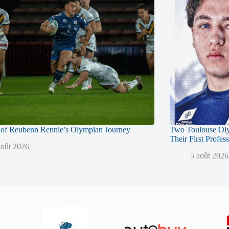
of Reubenn Rennie’s Olympian Journey
Two Toulouse Ol
Their First Profes
août 2026
5 août 2026