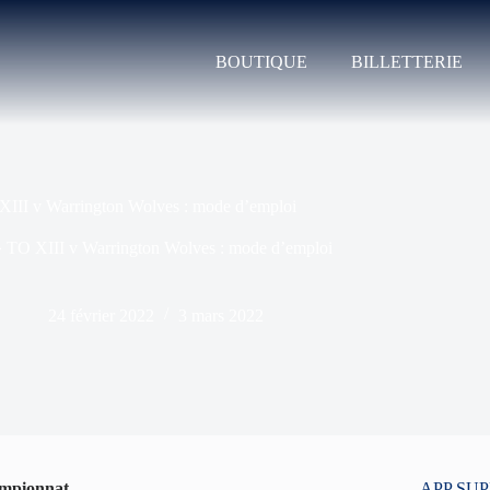
BOUTIQUE
BILLETTERIE
XIII v Warrington Wolves : mode d’emploi
»
TO XIII v Warrington Wolves : mode d’emploi
24 février 2022
3 mars 2022
ampionnat
APP SU