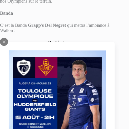
nos Olympiens sur le terrain.
Banda
C’est la Banda
Grapp’s Del Negret
qui mettra l’ambiance à
Wallon !
Parkings