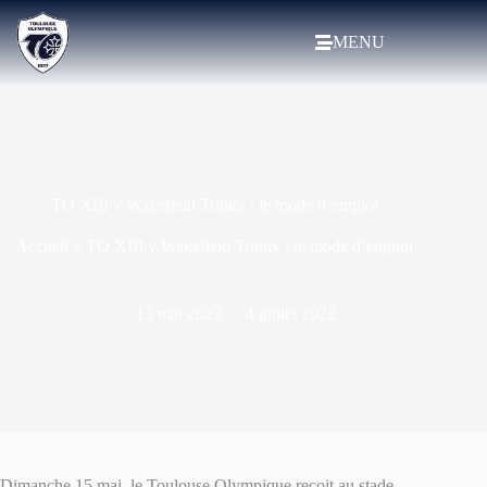
MENU
TO XIII v Wakefield Trinity : le mode d’emploi
Accueil
»
TO XIII v Wakefield Trinity : le mode d’emploi
13 mai 2022
4 juillet 2022
Dimanche 15 mai, le Toulouse Olympique reçoit au stade