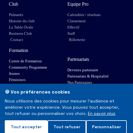
Club
Equipe Pro
Palmarès
Calendrier / résultats
Histoire du club
Classement
La Table Ovale
Effectif
Business Club
Staff
Contact
Billetterie
Formation
Partenariats
Centre de Formation
Community Programme
Devenez partenaire
Jeunes
Partenariats & Hospitalité
Féminines
Nos Partenaires
XIII Fauteuil
🍪 Vos préférences cookies
Elite 1
Nous utilisons des cookies pour mesurer l'audience et
améliorer votre expérience. Vous pouvez tout accepter,
© Toulouse Olympique XIII - Tous droits réservés
tout refuser ou personnaliser vos choix.
En savoir plus
Mentions Légales & RGPD
Tout accepter
Tout refuser
Personnaliser
Made with
❤
in Toulouse