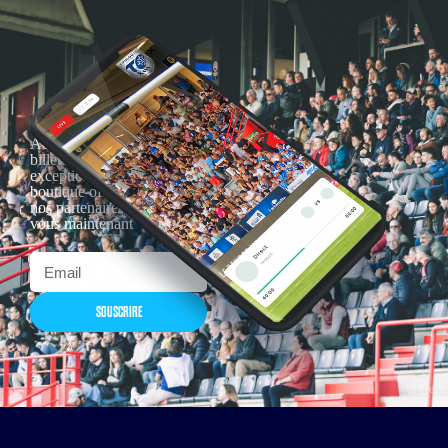
Actualités, nouveautés,
billetterie, remises
exceptionnelles dans la
boutique officielles & chez
nos partenaires… Inscrivez-
vous maintenant
SOUSCRIRE