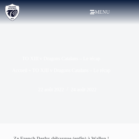
MENU
TO XIII v Dragons Catalans – Le récap
Accueil
»
TO XIII v Dragons Catalans – Le récap
22 août 2022
24 août 2022
Ze French Derby débarque (enfin) à Wallon !