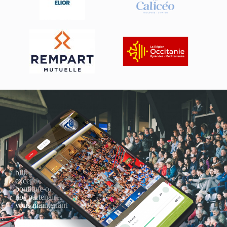
Actualités, nouveautés,
billetterie, remises
exceptionnelles dans la
boutique officielles & chez
nos partenaires… Inscrivez-
vous maintenant