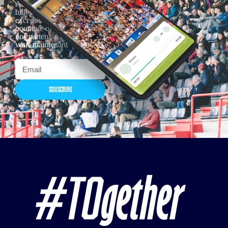
Actualités, nouveautés,
billetterie, remises
exceptionnelles dans la
boutique officielles & chez
nos partenaires… Inscrivez-
vous maintenant
SOUSCRIRE