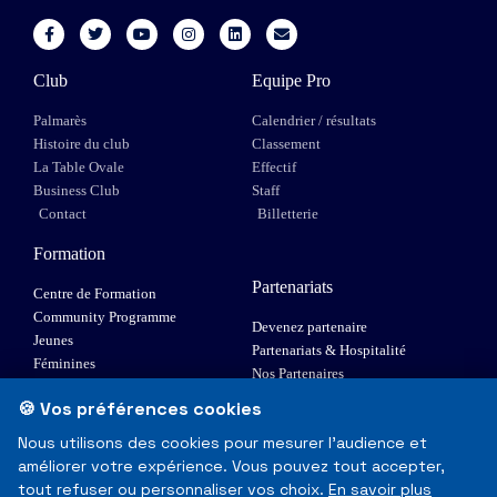
Club
Equipe Pro
Palmarès
Calendrier / résultats
Histoire du club
Classement
La Table Ovale
Effectif
Business Club
Staff
Contact
Billetterie
Formation
Partenariats
Centre de Formation
Community Programme
Devenez partenaire
Jeunes
Partenariats & Hospitalité
Féminines
Nos Partenaires
XIII Fauteuil
🍪 Vos préférences cookies
Elite 1
Nous utilisons des cookies pour mesurer l'audience et
améliorer votre expérience. Vous pouvez tout accepter,
© Toulouse Olympique XIII - Tous droits réservés
tout refuser ou personnaliser vos choix.
En savoir plus