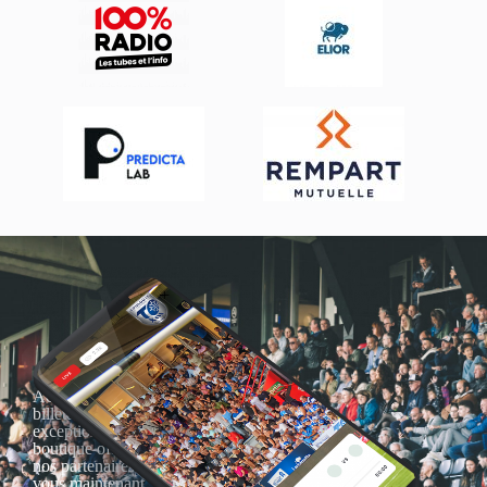
Actualités, nouveautés,
billetterie, remises
exceptionnelles dans la
boutique officielles & chez
nos partenaires… Inscrivez-
vous maintenant