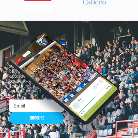
Actualités, nouveautés,
billetterie, remises
exceptionnelles dans la
boutique officielles & chez
nos partenaires… Inscrivez-
vous maintenant
SOUSCRIRE