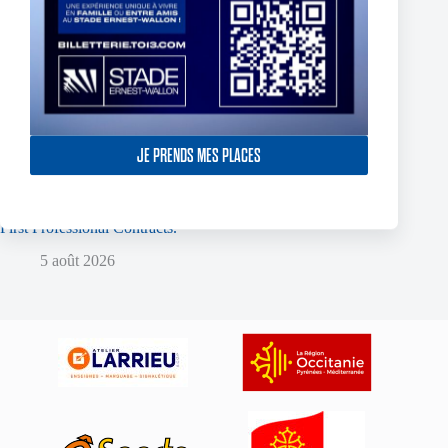
JE PRENDS MES PLACES
Two Toulouse Olympique Academy Graduates Sign Their
First Professional Contracts.
5 août 2026