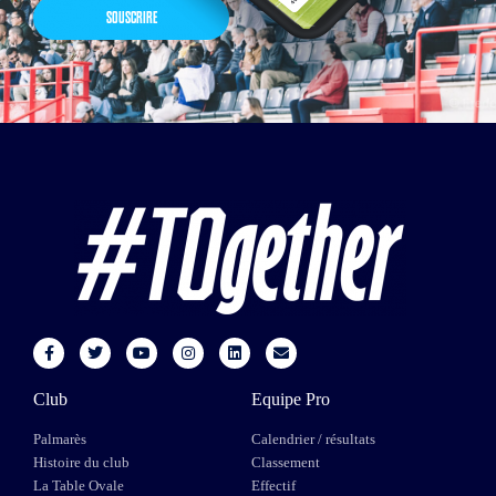
SOUSCRIRE
Club
Equipe Pro
Palmarès
Calendrier / résultats
Histoire du club
Classement
La Table Ovale
Effectif