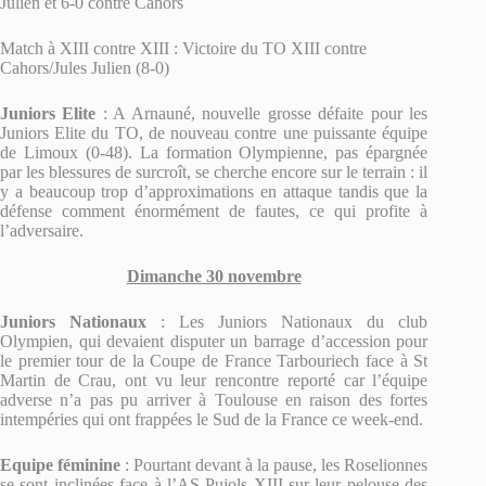
Julien et 6-0 contre Cahors
Match à XIII contre XIII : Victoire du TO XIII contre
Cahors/Jules Julien (8-0)
Juniors Elite
: A Arnauné, nouvelle grosse défaite pour les
Juniors Elite du TO, de nouveau contre une puissante équipe
de Limoux (0-48). La formation Olympienne, pas épargnée
par les blessures de surcroît, se cherche encore sur le terrain : il
y a beaucoup trop d’approximations en attaque tandis que la
défense comment énormément de fautes, ce qui profite à
l’adversaire.
Dimanche 30 novembre
Juniors Nationaux
: Les Juniors Nationaux du club
Olympien, qui devaient disputer un barrage d’accession pour
le premier tour de la Coupe de France Tarbouriech face à St
Martin de Crau, ont vu leur rencontre reporté car l’équipe
adverse n’a pas pu arriver à Toulouse en raison des fortes
intempéries qui ont frappées le Sud de la France ce week-end.
Equipe féminine
: Pourtant devant à la pause, les Roselionnes
se sont inclinées face à l’AS Pujols XIII sur leur pelouse des