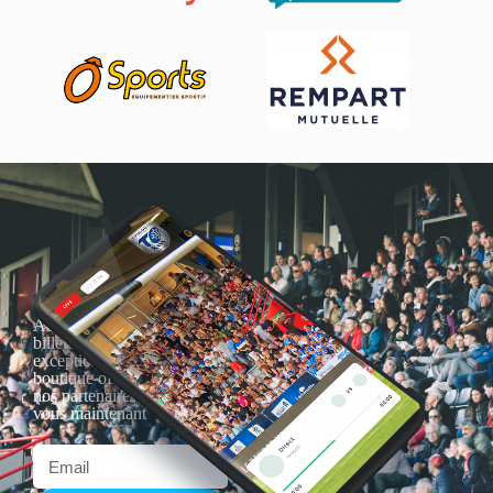
Actualités, nouveautés,
billetterie, remises
exceptionnelles dans la
boutique officielles & chez
nos partenaires… Inscrivez-
vous maintenant