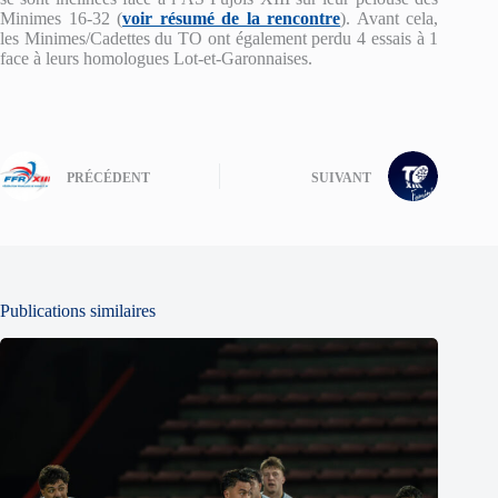
Minimes 16-32 (
voir résumé de la rencontre
). Avant cela,
les Minimes/Cadettes du TO ont également perdu 4 essais à 1
face à leurs homologues Lot-et-Garonnaises.
PRÉCÉDENT
SUIVANT
Publications similaires