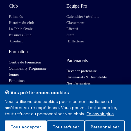
Club
Equipe Pro
Palmarès
Calendrier / résultats
Histoire du club
Classement
La Table Ovale
Effectif
Business Club
Staff
Contact
Billetterie
Formation
Partenariats
Centre de Formation
Community Programme
Devenez partenaire
Jeunes
Partenariats & Hospitalité
Féminines
Nos Partenaires
XIII Fauteuil
🍪 Vos préférences cookies
Elite 1
Nous utilisons des cookies pour mesurer l'audience et
améliorer votre expérience. Vous pouvez tout accepter,
© Toulouse Olympique XIII - Tous droits réservés
tout refuser ou personnaliser vos choix.
En savoir plus
Mentions Légales & RGPD
Tout accepter
Tout refuser
Personnaliser