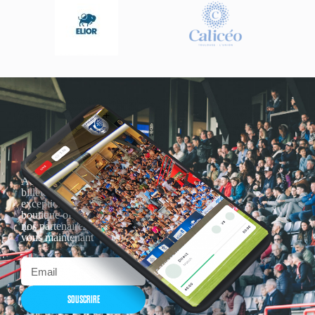
Actualités, nouveautés,
billetterie, remises
exceptionnelles dans la
boutique officielles & chez
nos partenaires… Inscrivez-
vous maintenant
SOUSCRIRE