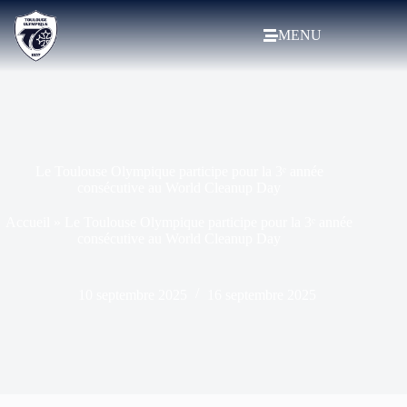
MENU
Le Toulouse Olympique participe pour la 3ᵉ année
consécutive au World Cleanup Day
Accueil
»
Le Toulouse Olympique participe pour la 3ᵉ année
consécutive au World Cleanup Day
10 septembre 2025
16 septembre 2025