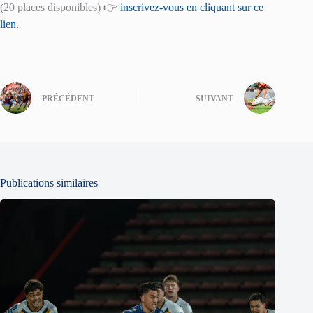
(20 places disponibles) 👉
inscrivez-vous en cliquant sur ce
lien.
PRÉCÉDENT
SUIVANT
Publications similaires