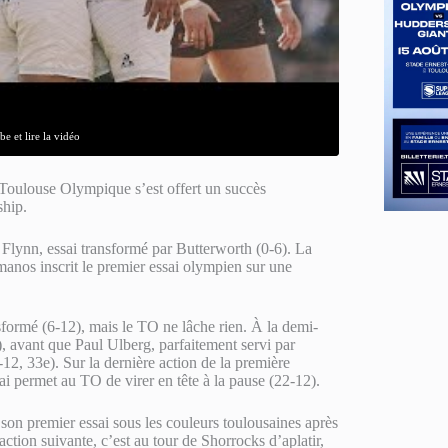
e et lire la vidéo
e Toulouse Olympique s’est offert un succès
ship.
à Flynn, essai transformé par Butterworth (0-6). La
manos inscrit le premier essai olympien sur une
formé (6-12), mais le TO ne lâche rien. À la demi-
, avant que Paul Ulberg, parfaitement servi par
2, 33e). Sur la dernière action de la première
ai permet au TO de virer en tête à la pause (22-12).
son premier essai sous les couleurs toulousaines après
ction suivante, c’est au tour de Shorrocks d’aplatir,