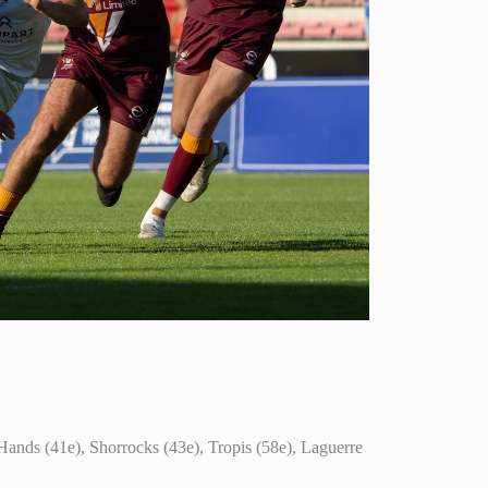
Hands (41e), Shorrocks (43e), Tropis (58e), Laguerre