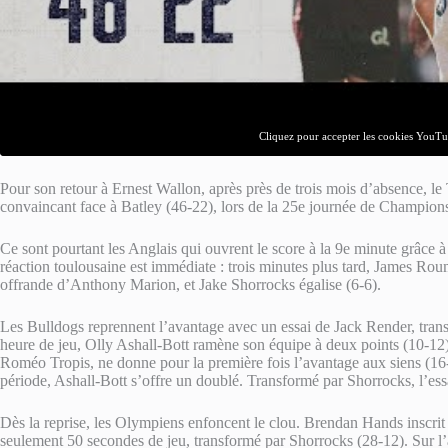
Cliquez pour accepter les cookies YouTub
Pour son retour à Ernest Wallon, après près de trois mois d’absence, l
convaincant face à Batley (46-22), lors de la 25e journée de Champion
Ce sont pourtant les Anglais qui ouvrent le score à la 9e minute grâce 
réaction toulousaine est immédiate : trois minutes plus tard, James Rou
offrande d’Anthony Marion, et Jake Shorrocks égalise (6-6).
Les Bulldogs reprennent l’avantage avec un essai de Jack Render, trans
heure de jeu, Olly Ashall-Bott ramène son équipe à deux points (10-12)
Roméo Tropis, ne donne pour la première fois l’avantage aux siens (16-1
période, Ashall-Bott s’offre un doublé. Transformé par Shorrocks, l’ess
Dès la reprise, les Olympiens enfoncent le clou. Brendan Hands inscrit 
seulement 50 secondes de jeu, transformé par Shorrocks (28-12). Sur l’a