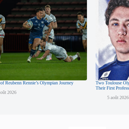
of Reubenn Rennie’s Olympian Journey
Two Toulouse Ol
Their First Profes
août 2026
5 août 2026