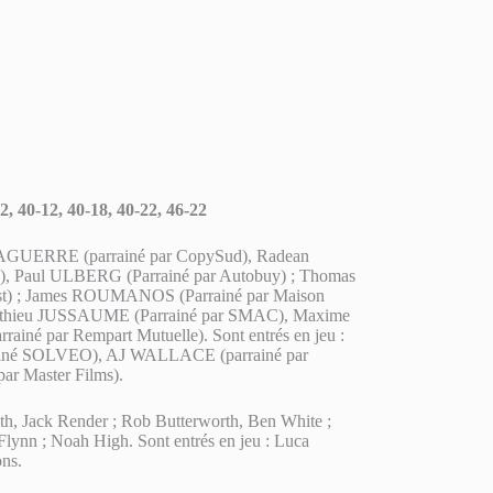
12, 40-12, 40-18, 40-22, 46-22
LAGUERRE (parrainé par CopySud), Radean
a), Paul ULBERG (Parrainé par Autobuy) ; Thomas
st) ; James ROUMANOS (Parrainé par Maison
athieu JUSSAUME (Parrainé par SMAC), Maxime
né par Rempart Mutuelle). Sont entrés en jeu :
arrainé SOLVEO), AJ WALLACE (parrainé par
par Master Films).
ith, Jack Render ; Rob Butterworth, Ben White ;
ynn ; Noah High. Sont entrés en jeu : Luca
ons.