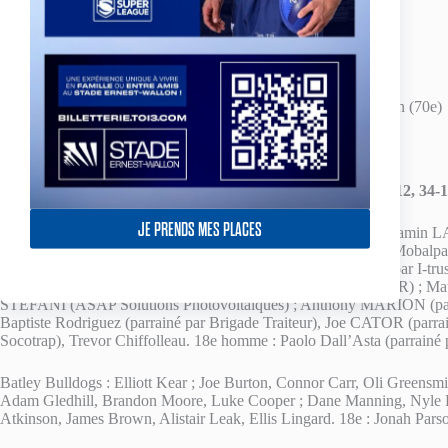
Transformations :
Shorrocks (7/8)
Batley Bulldogs
:
Essais :
Flynn (9e), Render (18e), Manning (67e), Burton (70e)
Transformations :
Butterworth (3/4)
Evolution du score : 0-6, 6-6, 6-12, 10-12, 16-12, 22-12 / 28-12, 34-
JE PRENDS MES PLACES
TO XIII :
Olly ASHALL-BOTT (parrainé par Labsoft) ; Benjamin 
Robinson (parrainé par Oxygeo), Roméo Tropis (Parrainé par Mobalp
LACANS (parrainé par ETB), Jake SHORROCKS (parrainé par I-tru
Garcia), Brendan HANDS, Rob BUTLER (parrainé par ELIOR) ; M
STEFANI (ASAP Solutions Photovoltaïques) ; Anthony MARION (parrai
Baptiste Rodriguez (parrainé par Brigade Traiteur), Joe CATOR (p
Socotrap), Trevor Chiffolleau. 18e homme : Paolo Dall’Asta (parrainé 
Batley Bulldogs : Elliott Kear ; Joe Burton, Connor Carr, Oli Greensm
Adam Gledhill, Brandon Moore, Luke Cooper ; Dane Manning, Nyle Fl
Atkinson, James Brown, Alistair Leak, Ellis Lingard. 18e : Jonah Pars