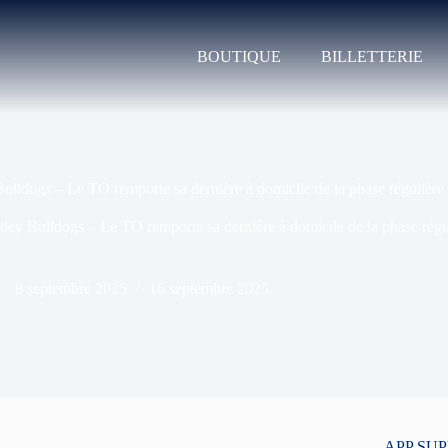
BOUTIQUE
BILLETTERIE
lldogs – Le TO remporte sa dernière à domicile de la phase régulière
ey Bulldogs – Le TO remporte sa dernière à domicile de la phase régu
8 septembre 2025
16 septembre 2025
APP SU