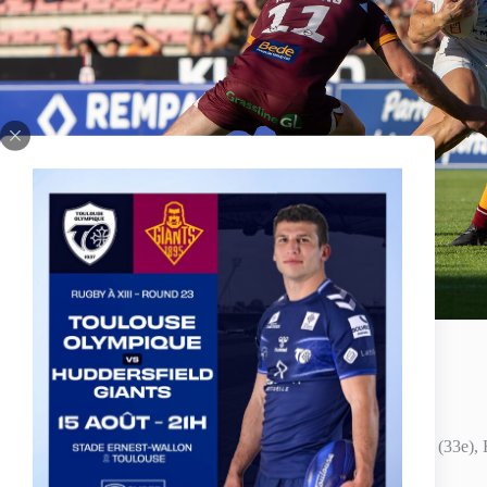
Fiche technique:
TO XIII :
Essais :
Roumanos (12e), Ashall-Bott (30e, 40e), Ulberg (33e), 
(75e)