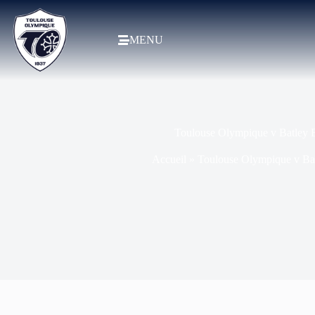
MENU
Toulouse Olympique v Batley Bu
Accueil
»
Toulouse Olympique v Batl