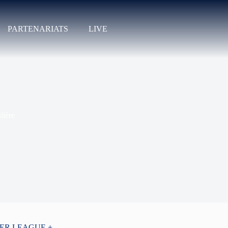
PARTENARIATS
LIVE
lière
PER LEAGUE +