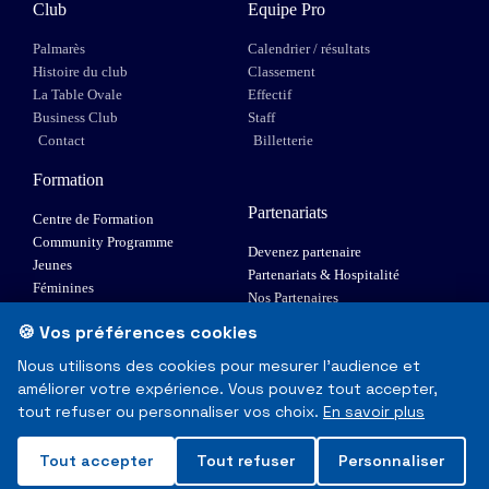
Club
Equipe Pro
Palmarès
Calendrier / résultats
Histoire du club
Classement
La Table Ovale
Effectif
Business Club
Staff
Contact
Billetterie
Formation
Partenariats
Centre de Formation
Community Programme
Devenez partenaire
Jeunes
Partenariats & Hospitalité
Féminines
Nos Partenaires
XIII Fauteuil
🍪 Vos préférences cookies
Elite 1
Nous utilisons des cookies pour mesurer l'audience et
améliorer votre expérience. Vous pouvez tout accepter,
© Toulouse Olympique XIII - Tous droits réservés
tout refuser ou personnaliser vos choix.
En savoir plus
Mentions Légales & RGPD
Tout accepter
Tout refuser
Personnaliser
Made with
❤
in Toulouse