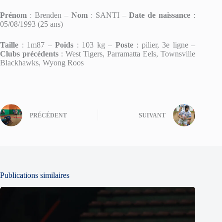
Prénom
: Brenden –
Nom
: SANTI –
Date de naissance
:
05/08/1993 (25 ans)
Taille
: 1m87 –
Poids
: 103 kg –
Poste
: pilier, 3e ligne –
Clubs précédents
: West Tigers, Parramatta Eels, Townsville
Blackhawks, Wyong Roos
PRÉCÉDENT
SUIVANT
Publications similaires