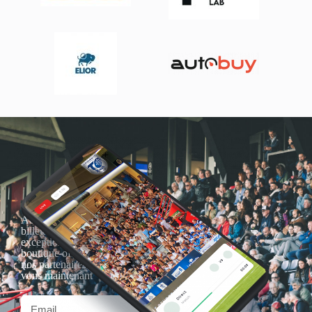
Actualités, nouveautés,
billetterie, remises
exceptionnelles dans la
boutique officielles & chez
nos partenaires… Inscrivez-
vous maintenant