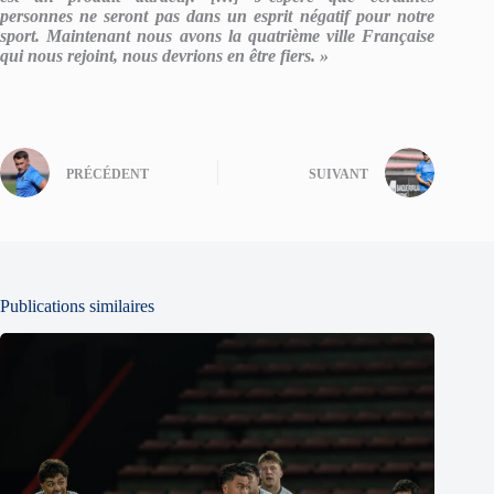
personnes ne seront pas dans un esprit négatif pour notre
sport. Maintenant nous avons la quatrième ville Française
qui nous rejoint, nous devrions en être fiers. »
PRÉCÉDENT
SUIVANT
Publications similaires