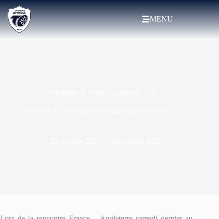
MENU
Le Président de Wigan soutient le TO
Accueil
»
Le Président de Wigan soutient le TO
25 octobre 2021
26 octobre 2021
Lors de la rencontre France – Angleterre samedi dernier au