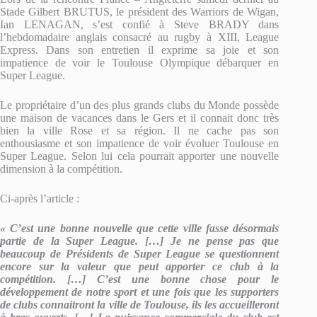
Stade Gilbert BRUTUS, le président des Warriors de Wigan,
Ian LENAGAN, s’est confié à Steve BRADY dans
l’hebdomadaire anglais consacré au rugby à XIII, League
Express. Dans son entretien il exprime sa joie et son
impatience de voir le Toulouse Olympique débarquer en
Super League.
Le propriétaire d’un des plus grands clubs du Monde possède
une maison de vacances dans le Gers et il connait donc très
bien la ville Rose et sa région. Il ne cache pas son
enthousiasme et son impatience de voir évoluer Toulouse en
Super League. Selon lui cela pourrait apporter une nouvelle
dimension à la compétition.
Ci-après l’article :
« C’est une bonne nouvelle que cette ville fasse d
ésormais
partie de la Super League. [
…] Je ne pense pas que
beaucoup de Pr
ésidents de Super League se questionnent
encore sur la valeur que peut apporter ce club
à la
comp
étition. [
…] C’est une bonne chose pour le
d
éveloppement de notre sport et une fois que les supporters
de clubs connaitront la ville de Toulouse, ils les accueilleront