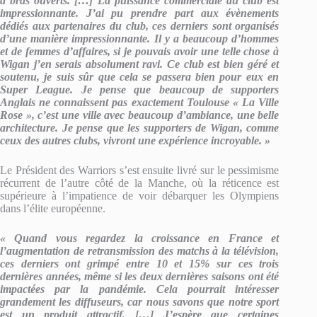
à bras ouverts. [
…] La puissance commerciale du club est
impressionnante. J’ai pu prendre part aux
év
ènements
d
édi
és aux partenaires du club, ces derniers sont organis
és
d’une mani
ère impressionnante. Il y a beaucoup d’hommes
et de femmes d’affaires, si je pouvais avoir une telle chose
à
Wigan j’en serais absolument ravi. Ce club est bien g
ér
é et
soutenu, je suis s
ûr que cela se passera bien pour eux en
Super League. Je pense que beaucoup de supporters
Anglais ne connaissent pas exactement Toulouse « La Ville
Rose », c’est une ville avec beaucoup d’ambiance, une belle
architecture. Je pense que les supporters de Wigan, comme
ceux des autres clubs, vivront une exp
érience incroyable. »
Le Président des Warriors s’est ensuite livré sur le pessimisme
récurrent de l’autre côté de la Manche, où la réticence est
supérieure à l’impatience de voir débarquer les Olympiens
dans l’élite européenne.
« Quand vous regardez la croissance en France et
l’augmentation de retransmission des matchs à la télévision,
ces derniers ont grimpé entre 10 et 15% sur ces trois
dernières années, même si les deux dernières saisons ont été
impactées par la pandémie. Cela pourrait intéresser
grandement les diffuseurs, car nous savons que notre sport
est un produit attractif. […] J’espère que certaines