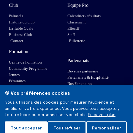
Club
Equipe Pro
Palmarès
Calendrier / résultats
Histoire du club
Classement
La Table Ovale
Effectif
Business Club
Staff
Contact
Billetterie
Formation
Partenariats
Centre de Formation
Community Programme
Devenez partenaire
Jeunes
Partenariats & Hospitalité
Féminines
Nos Partenaires
XIII Fauteuil
🍪 Vos préférences cookies
Elite 1
Nous utilisons des cookies pour mesurer l'audience et
améliorer votre expérience. Vous pouvez tout accepter,
© Toulouse Olympique XIII - Tous droits réservés
tout refuser ou personnaliser vos choix.
En savoir plus
Mentions Légales & RGPD
Tout accepter
Tout refuser
Personnaliser