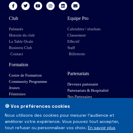
Club
Equipe Pro
Palmarès
Calendrier / résultats
Histoire du club
Classement
La Table Ovale
Effectif
Business Club
Staff
Contact
Billetterie
Formation
Partenariats
Centre de Formation
Community Programme
Devenez partenaire
Jeunes
Partenariats & Hospitalité
Féminines
Nos Partenaires
XIII Fauteuil
🍪 Vos préférences cookies
Elite 1
Nous utilisons des cookies pour mesurer l'audience et
améliorer votre expérience. Vous pouvez tout accepter,
© Toulouse Olympique XIII - Tous droits réservés
tout refuser ou personnaliser vos choix.
En savoir plus