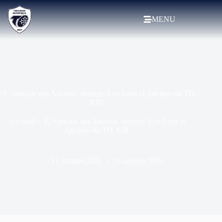
MENU
‘L’Amicale des Anciens’ devient ‘Les Amis et Anciens du TO
XIII’
Accueil
»
‘L’Amicale des Anciens’ devient ‘Les Amis et
Anciens du TO XIII’
21 octobre 2021
26 octobre 2021