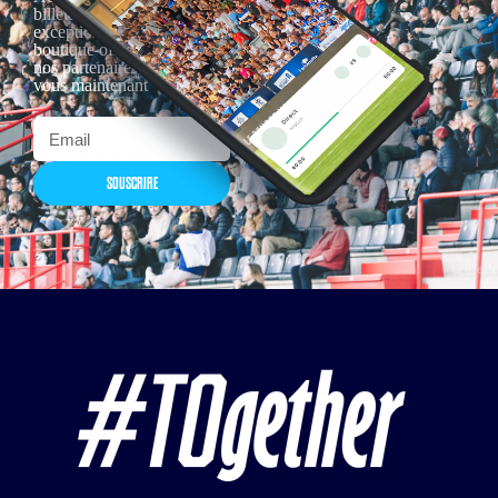
billetterie, remises
exceptionnelles dans la
boutique officielles & chez
nos partenaires… Inscrivez-
vous maintenant
SOUSCRIRE